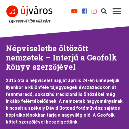
Egy testvéribb világért
Népviseletbe öltözött
nemzetek – Interjú a Geofolk
könyv szerzőjével
2015 óta a népviselet napját április 24-én ünnepeljük.
Ilyenkor a különféle tájegységek évszázadokon át
fennmaradó, sokszínű tradicionális öltözékei még
inkább felértékelődnek. A nemzetek hagyományainak
kincseit a székely Dávid Botond fotóművész sajátos
képi alkotásokban tárja a nagyvilág elé. A Geofolk
kötet szerzőjével beszélgettünk.