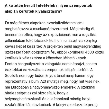
A kötetbe került felvételek milyen szempontok
alapján kerültek kiválasztásra?
Én még filmes alapokon szocializálódtam, ami
meghatározza a munkamódszeremet. Még mindig él
bennem a reflex, hogy az expozíciónak már a rögzítés
pillanatában tökéletesnek kell lennie. Ezért viszonylag
kevés képet készítek. A projekten belül nagyságrendileg
százezer fotót dolgoztam fel, ebből körülbelül 4500 közül
kerültek kiválasztásra a könyvben látható képek.
Fontos hangsúlyozni: a válogatás nem néprajzi, hanem
esztétikai és vizuális szempontok alapján történt. A
Geofolk nem egy tudományos tanulmány, hanem egy
reprezentatív album. Azt mutatja meg, hogy mit viselnek
ma Európában a hagyományőrző emberek. A szakmai
hitelességet azzal biztosítjuk, hogy a
helymeghatározásnál és a leírásoknál mindig helyi
szakértőkre támaszkodunk. A könyv szerkezete pedig