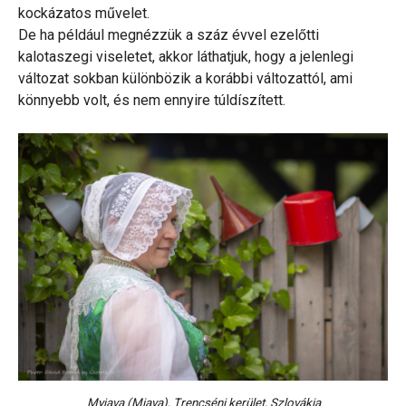
kockázatos művelet.
De ha például megnézzük a száz évvel ezelőtti
kalotaszegi viseletet, akkor láthatjuk, hogy a jelenlegi
változat sokban különbözik a korábbi változattól, ami
könnyebb volt, és nem ennyire túldíszített.
Myjava (Miava), Trencséni kerület, Szlovákia