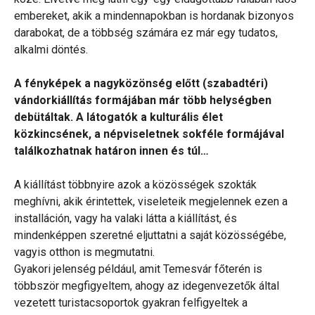
embereket, akik a mindennapokban is hordanak bizonyos
darabokat, de a többség számára ez már egy tudatos,
alkalmi döntés.
A fényképek a nagyközönség előtt (szabadtéri)
vándorkiállítás formájában már több helységben
debütáltak. A látogatók a kulturális élet
közkincsének, a népviseletnek sokféle formájával
találkozhatnak határon innen és túl…
A kiállítást többnyire azok a közösségek szokták
meghívni, akik érintettek, viseleteik megjelennek ezen a
installáción, vagy ha valaki látta a kiállítást, és
mindenképpen szeretné eljuttatni a saját közösségébe,
vagyis otthon is megmutatni.
Gyakori jelenség például, amit Temesvár főterén is
többször megfigyeltem, ahogy az idegenvezetők által
vezetett turistacsoportok gyakran felfigyeltek a