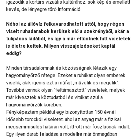
igazodik a kortárs vizuális kultúrához: sok kép és emellett
kevés, de lényegre törő információ.
Néhol az állóvíz felkavarodhatott attól, hogy régen
viselt ruhadarabok kerültek elő a szekrényből, akár a
tulipános ládából, és így a már eltűntnek hitt viseletek
is életre keltek. Milyen visszajelzéseket kaptál
eddig?
Minden társadalomnak és közösségnek létezik egy
hagyományőrző rétege. Ezeket a ruhákat olyan emberek
viselik, akik igenis ezt a műfajt „művelik és megélik”.
Továbbá vannak olyan “feltámasztott” viseletek, melyek
már kivesztek a köztudatból és vitákat szül a
hagyományőrzők körében.
Fényképeztem például egy bizonyítottan 150 évnél
idősebb torockói viseletet, ahol az anyag már a fizikai
megsemmisülés határán volt, itt-ott már foszlásnak indult.
Egy ilyen darab feladása a modellre már önmagában