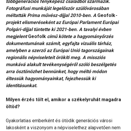
többgenerációs fényképész családból származik.
Fotográfusi munkáját legelőször szülővárosában
méltatták Príma művész-díjjal 2010-ben. A
Geofolk
-
projekt elismeréseként az Európai Parlament Európai
Polgári-díjjal tüntette ki 2021-ben. A tavalyi évben
megjelent
Geofolk
című kötete a hagyományőrzés
dokumentumának számít, egyfajta vizuális tárház,
amelyben a szerző az Európai Unió tagországainak
regionális népviseleteit örökíti meg. A missziós
munkává alakult tevékenységéről szóló beszélgetés
arra ösztönözhet bennünket, hogy méltó módon
éltessük hagyományainkat, fejezhessük ki
identitásunkat.
Milyen érzés tölt el, amikor a székelyruhát magadra
öltöd?
Gyakorlatias emberként és ötödik generációs városi
lakosként a viszonyom a népviselethez alapvetően nem