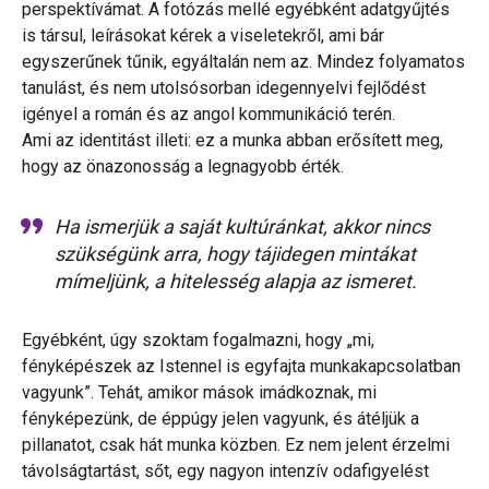
perspektívámat. A fotózás mellé egyébként adatgyűjtés
is társul, leírásokat kérek a viseletekről, ami bár
egyszerűnek tűnik, egyáltalán nem az. Mindez folyamatos
tanulást, és nem utolsósorban idegennyelvi fejlődést
igényel a román és az angol kommunikáció terén.
Ami az identitást illeti: ez a munka abban erősített meg,
hogy az önazonosság a legnagyobb érték.
Ha ismerjük a saját kultúránkat, akkor nincs
szükségünk arra, hogy tájidegen mintákat
mímeljünk, a hitelesség alapja az ismeret.
Egyébként, úgy szoktam fogalmazni, hogy „mi,
fényképészek az Istennel is egyfajta munkakapcsolatban
vagyunk”. Tehát, amikor mások imádkoznak, mi
fényképezünk, de éppúgy jelen vagyunk, és átéljük a
pillanatot, csak hát munka közben. Ez nem jelent érzelmi
távolságtartást, sőt, egy nagyon intenzív odafigyelést