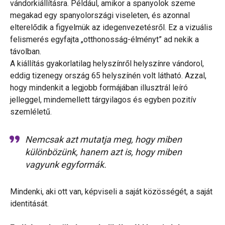
vándorkiállításra. Például, amikor a spanyolok szeme
megakad egy spanyolországi viseleten, és azonnal
elterelődik a figyelmük az idegenvezetésről. Ez a vizuális
felismerés egyfajta „otthonosság-élményt” ad nekik a
távolban.
A kiállítás gyakorlatilag helyszínről helyszínre vándorol,
eddig tizenegy ország 65 helyszínén volt látható. Azzal,
hogy mindenkit a legjobb formájában illusztrál leíró
jelleggel, mindemellett tárgyilagos és egyben pozitív
szemléletű.
Nemcsak azt mutatja meg, hogy miben
különbözünk, hanem azt is, hogy miben
vagyunk egyformák.
Mindenki, aki ott van, képviseli a saját közösségét, a saját
identitását.