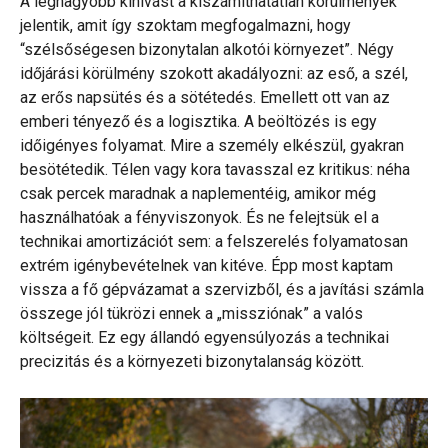
A legnagyobb kihívást a kiszámíthatatlan körülmények
jelentik, amit így szoktam megfogalmazni, hogy
“szélsőségesen bizonytalan alkotói környezet”. Négy
időjárási körülmény szokott akadályozni: az eső, a szél,
az erős napsütés és a sötétedés. Emellett ott van az
emberi tényező és a logisztika. A beöltözés is egy
időigényes folyamat. Mire a személy elkészül, gyakran
besötétedik. Télen vagy kora tavasszal ez kritikus: néha
csak percek maradnak a naplementéig, amikor még
használhatóak a fényviszonyok. És ne felejtsük el a
technikai amortizációt sem: a felszerelés folyamatosan
extrém igénybevételnek van kitéve. Épp most kaptam
vissza a fő gépvázamat a szervizből, és a javítási számla
összege jól tükrözi ennek a „missziónak” a valós
költségeit. Ez egy állandó egyensúlyozás a technikai
precizitás és a környezeti bizonytalanság között.