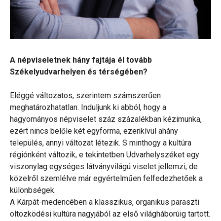
A népviseletnek hány fajtája él tovább
Székelyudvarhelyen és térségében?
Eléggé változatos, szerintem számszerűen
meghatározhatatlan. Induljunk ki abból, hogy a
hagyományos népviselet száz százalékban kézimunka,
ezért nincs belőle két egyforma, ezenkívül ahány
település, annyi változat létezik. S minthogy a kultúra
régiónként változik, e tekintetben Udvarhelyszéket egy
viszonylag egységes látványvilágú viselet jellemzi, de
közelről szemlélve már egyértelműen felfedezhetőek a
különbségek.
A Kárpát-medencében a klasszikus, organikus paraszti
öltözködési kultúra nagyjából az első világháborúig tartott.