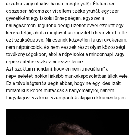
érzelmi vagy rituális, hanem megfigyelői. Életemben
összesen háromszor viseltem székelyruhát: egyszer
gyerekként egy iskolai ünnepségen, egyszer a
ballagásomon, legutóbb pedig tizenöt évvel ezelőtt egy
keresztelőn, ahol a meghívóban rögzített dresszkód tette
ezt szükségessé. Nincsenek közvetlen falusi gyökereim,
nem néptáncolok, és nem veszek részt olyan közösségi
tevékenységekben, ahol a népviselet a mindennapi vagy
reprezentatív eszköztár része lenne.
Azt szoktam mondani, hogy én nem „megélem” a
népviseletet, sokkal inkább munkakapcsolatban állok vele.
Ez a távolságtartás segít abban, hogy ne egy idealizált,
romantikus képet mutassak a hagyományról, hanem
tárgyilagos, szakmai szempontok alapján dokumentáljam.