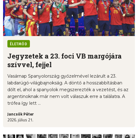
ÉLETMÓD
Jegyzetek a 23. foci VB margójára
szívvel, fejjel
Vasárnap Spanyolország győzelmével lezárult a 23.
labdarúgó-világbajnokság. A döntő a hosszabbításban
dőlt el, ahol a spanyolok megszerezték a vezetést, és az
argentinoknak már nem volt válaszuk erre a találatra. A
trófea így lett ...
Jancsók Péter
2026. július 21.