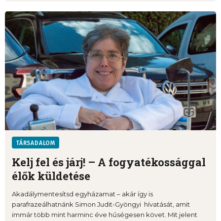
TÁRSADALOM
Kelj fel és járj! – A fogyatékossággal
élők küldetése
Akadálymentesítsd egyházamat – akár így is
parafrazeálhatnánk Simon Judit-Gyöngyi hívatását, amit
immár több mint harminc éve hűségesen követ. Mit jelent