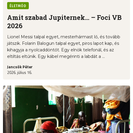
ÉLETMÓD
Amit szabad Jupiternek... – Foci VB
2026
Lionel Messi talpal egyet, mesterhármast lő, és tovább
játszik. Folarin Balogun talpal egyet, piros lapot kap, és
kihagyja a nyolcaddöntőt. Egy elnök telefonál, és az
eltiltás eltűnik. Egy kábel megérinti a labdát a ...
Jancsók Péter
2026. július 16.