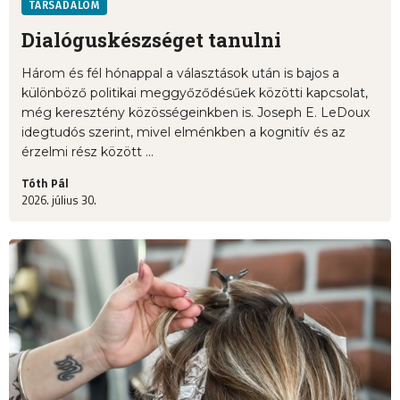
TÁRSADALOM
Dialóguskészséget tanulni
Három és fél hónappal a választások után is bajos a
különböző politikai meggyőződésűek közötti kapcsolat,
még keresztény közösségeinkben is. Joseph E. LeDoux
idegtudós szerint, mivel elménkben a kognitív és az
érzelmi rész között ...
Tóth Pál
2026. július 30.