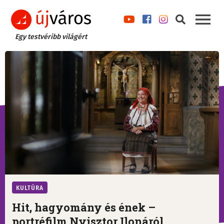
Egy testvéribb világért
KULTÚRA
Hit, hagyomány és ének –
portréfilm Nyisztor Ilonáról