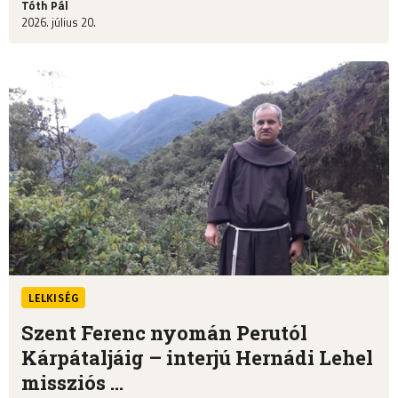
Tóth Pál
2026. július 20.
LELKISÉG
Szent Ferenc nyomán Perutól
Kárpátaljáig – interjú Hernádi Lehel
missziós ...