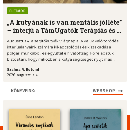
ÉLETMÓD
„A kutyának is van mentális jólléte”
– interjú a TámUgatók Terápiás és ...
Augusztus 4. a segítőkutyák világnapja. A velük való törődés
interjúalanyaink számára kikapcsolódás és kiszakadás a
polgári munkából, és egyúttal elhivatottság. Fő feladatuk
biztosítani, hogy miközben a kutya segítséget nyújt más ...
Szalma R. Botond
2026. augusztus 4.
KÖNYVEINK:
WEBSHOP