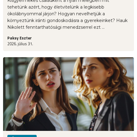
Kisgyermekes családként a nyári melegben mit
tehetünk azért, hogy életvitelünk a legkisebb
ökolábnyommal járjon? Hogyan nevelhetjük a
környeztünk iránti gondoskodásra a gyerekeinket? Hauk
Nikolett fenntarthatósági menedzserrel ezt ...
Paksy Eszter
2026. július 31.