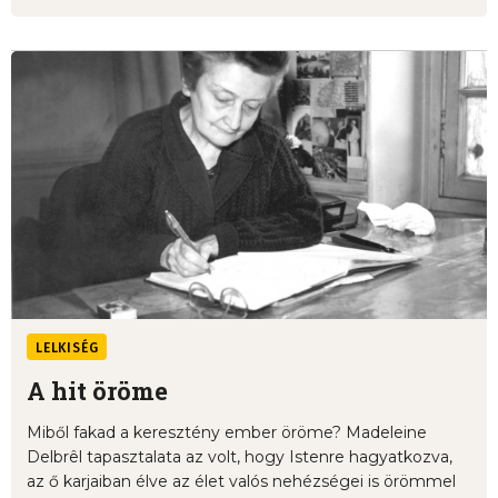
LELKISÉG
A hit öröme
Miből fakad a keresztény ember öröme? Madeleine
Delbrêl tapasztalata az volt, hogy Istenre hagyatkozva,
az ő karjaiban élve az élet valós nehézségei is örömmel