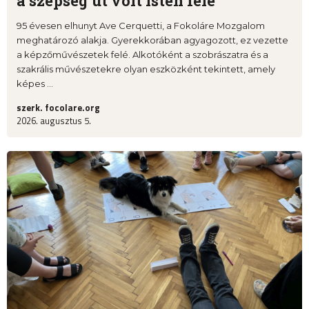
a szépség út volt Isten felé
95 évesen elhunyt Ave Cerquetti, a Fokoláre Mozgalom
meghatározó alakja. Gyerekkorában agyagozott, ez vezette
a képzőművészetek felé. Alkotóként a szobrászatra és a
szakrális művészetekre olyan eszközként tekintett, amely
képes ...
szerk. focolare.org
2026. augusztus 5.