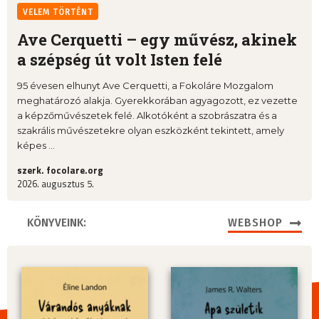
VELEM TÖRTÉNT
Ave Cerquetti – egy művész, akinek
a szépség út volt Isten felé
95 évesen elhunyt Ave Cerquetti, a Fokoláre Mozgalom
meghatározó alakja. Gyerekkorában agyagozott, ez vezette
a képzőművészetek felé. Alkotóként a szobrászatra és a
szakrális művészetekre olyan eszközként tekintett, amely
képes ...
szerk. focolare.org
2026. augusztus 5.
KÖNYVEINK:
WEBSHOP