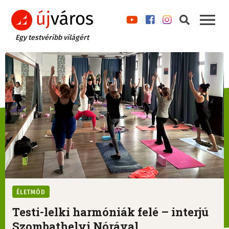
Egy testvéribb világért
ÉLETMÓD
Testi-lelki harmóniák felé – interjú
Szombathelyi Nórával