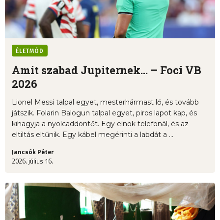
ÉLETMÓD
Amit szabad Jupiternek... – Foci VB
2026
Lionel Messi talpal egyet, mesterhármast lő, és tovább
játszik. Folarin Balogun talpal egyet, piros lapot kap, és
kihagyja a nyolcaddöntőt. Egy elnök telefonál, és az
eltiltás eltűnik. Egy kábel megérinti a labdát a ...
Jancsók Péter
2026. július 16.