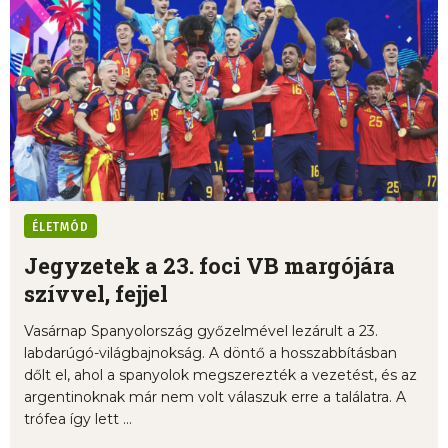
ÉLETMÓD
Jegyzetek a 23. foci VB margójára
szívvel, fejjel
Vasárnap Spanyolország győzelmével lezárult a 23.
labdarúgó-világbajnokság. A döntő a hosszabbításban
dőlt el, ahol a spanyolok megszerezték a vezetést, és az
argentinoknak már nem volt válaszuk erre a találatra. A
trófea így lett ...