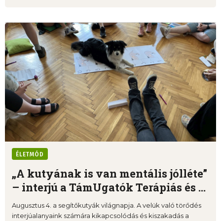
ÉLETMÓD
„A kutyának is van mentális jólléte”
– interjú a TámUgatók Terápiás és ...
Augusztus 4. a segítőkutyák világnapja. A velük való törődés
interjúalanyaink számára kikapcsolódás és kiszakadás a