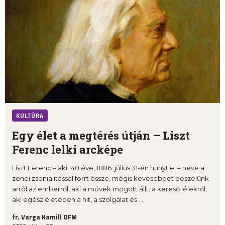
KULTÚRA
Egy élet a megtérés útján – Liszt
Ferenc lelki arcképe
Liszt Ferenc – aki 140 éve, 1886. július 31-én hunyt el – neve a
zenei zsenialitással forrt össze, mégis kevesebbet beszélünk
arról az emberről, aki a művek mögött állt: a kereső lélekről,
aki egész életében a hit, a szolgálat és ...
fr. Varga Kamill OFM