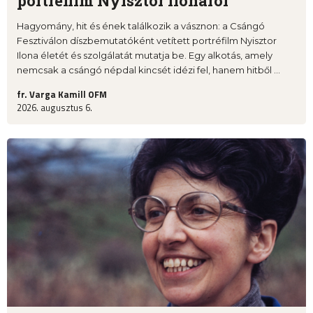
portréfilm Nyisztor Ilonáról
Hagyomány, hit és ének találkozik a vásznon: a Csángó
Fesztiválon díszbemutatóként vetített portréfilm Nyisztor
Ilona életét és szolgálatát mutatja be. Egy alkotás, amely
nemcsak a csángó népdal kincsét idézi fel, hanem hitből ...
fr. Varga Kamill OFM
2026. augusztus 6.