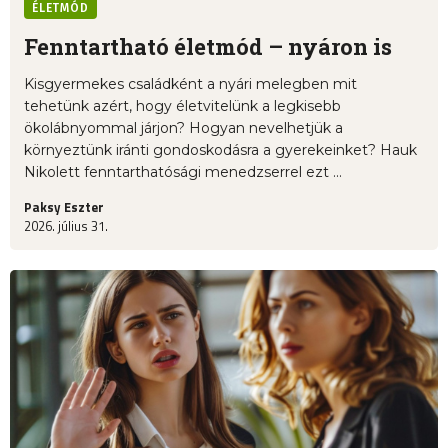
ÉLETMÓD
Fenntartható életmód – nyáron is
Kisgyermekes családként a nyári melegben mit
tehetünk azért, hogy életvitelünk a legkisebb
ökolábnyommal járjon? Hogyan nevelhetjük a
környeztünk iránti gondoskodásra a gyerekeinket? Hauk
Nikolett fenntarthatósági menedzserrel ezt ...
Paksy Eszter
2026. július 31.