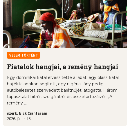
VELEM TÖRTÉNT
Fiatalok hangjai, a remény hangjai
Egy dominikai fiatal elveszítette a lábát, egy olasz fiatal
hajléktalanokon segített, egy nigériai lány pedig
autóbalesetet szenvedett barátnőjét látogatta. Három
tapasztalat hitről, szolgálatról és összetartozásról. „A
remény ...
szerk. Nick Cianfarani
2026. július 15.