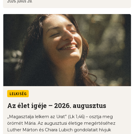
2026. július 28.
LELKISÉG
Az élet igéje – 2026. augusztus
„Magasztalja lelkem az Urat” (Lk 1,46) – osztja meg
örömét Mária. Az augusztusi életige megértéséhez
Luther Márton és Chiara Lubich gondolatait hívjuk