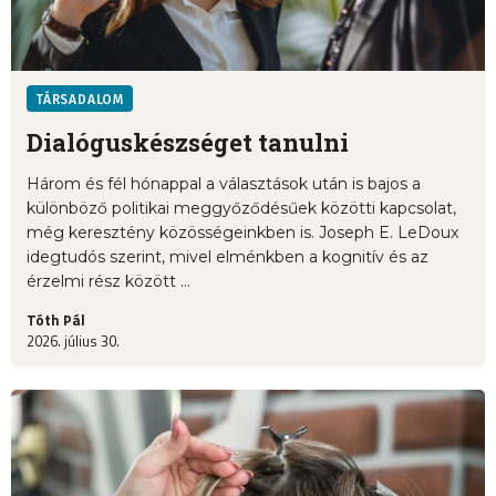
TÁRSADALOM
Dialóguskészséget tanulni
Három és fél hónappal a választások után is bajos a
különböző politikai meggyőződésűek közötti kapcsolat,
még keresztény közösségeinkben is. Joseph E. LeDoux
idegtudós szerint, mivel elménkben a kognitív és az
érzelmi rész között ...
Tóth Pál
2026. július 30.