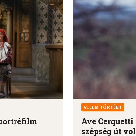
VELEM TÖRTÉNT
portréfilm
Ave Cerquetti
szépség út vol