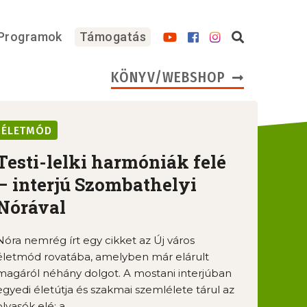
Programok
Támogatás
KÖNYV/WEBSHOP
ÉLETMÓD
Testi-lelki harmóniák felé
– interjú Szombathelyi
Nórával
Nóra nemrég írt egy cikket az Új város
életmód rovatába, amelyben már elárult
magáról néhány dolgot. A mostani interjúban
egyedi életútja és szakmai szemlélete tárul az
olvasók elé: a ...