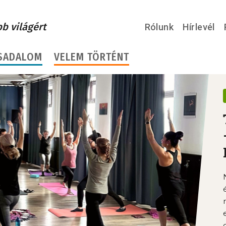
bb világért
Rólunk
Hírlevél
SADALOM
VELEM TÖRTÉNT