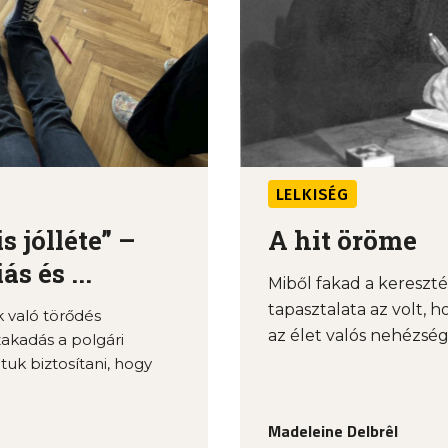
LELKISÉG
 jólléte” –
A hit öröme
s és ...
Miből fakad a keresz
tapasztalata az volt, h
k való törődés
az élet valós nehézség
zakadás a polgári
tuk biztosítani, hogy
Madeleine Delbrêl