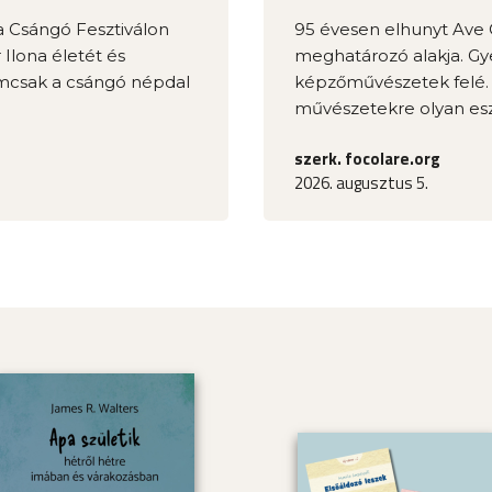
a Csángó Fesztiválon
95 évesen elhunyt Ave 
 Ilona életét és
meghatározó alakja. Gy
emcsak a csángó népdal
képzőművészetek felé. A
művészetekre olyan eszk
szerk. focolare.org
2026. augusztus 5.