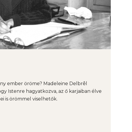
tény ember öröme? Madeleine Delbrêl
ogy Istenre hagyatkozva, az ő karjaiban élve
ei is örömmel viselhetők.