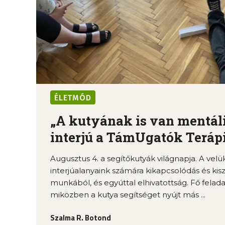
ÉLETMÓD
„A kutyának is van mentális
interjú a TámUgatók Terápiá
Augusztus 4. a segítőkutyák világnapja. A velü
interjúalanyaink számára kikapcsolódás és kis
munkából, és egyúttal elhivatottság. Fő felada
miközben a kutya segítséget nyújt más ...
Szalma R. Botond