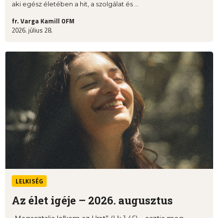
aki egész életében a hit, a szolgálat és ...
fr. Varga Kamill OFM
2026. július 28.
LELKISÉG
Az élet igéje – 2026. augusztus