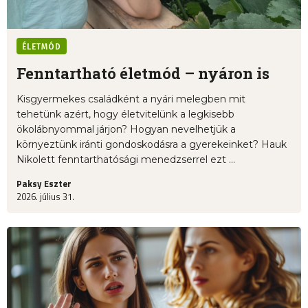
ÉLETMÓD
Fenntartható életmód – nyáron is
Kisgyermekes családként a nyári melegben mit
tehetünk azért, hogy életvitelünk a legkisebb
ökolábnyommal járjon? Hogyan nevelhetjük a
környeztünk iránti gondoskodásra a gyerekeinket? Hauk
Nikolett fenntarthatósági menedzserrel ezt ...
Paksy Eszter
2026. július 31.