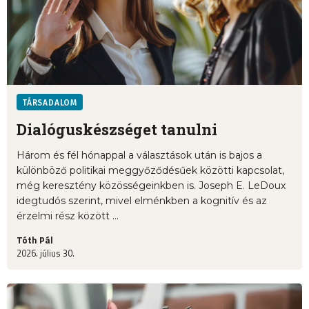
TÁRSADALOM
Dialóguskészséget tanulni
Három és fél hónappal a választások után is bajos a
különböző politikai meggyőződésűek közötti kapcsolat,
még keresztény közösségeinkben is. Joseph E. LeDoux
idegtudós szerint, mivel elménkben a kognitív és az
érzelmi rész között ...
Tóth Pál
2026. július 30.