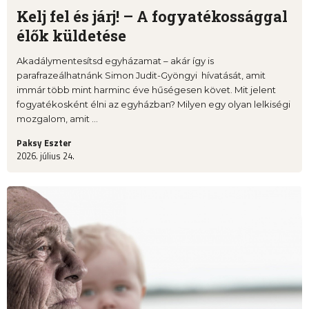
Kelj fel és járj! – A fogyatékossággal
élők küldetése
Akadálymentesítsd egyházamat – akár így is
parafrazeálhatnánk Simon Judit-Gyöngyi hívatását, amit
immár több mint harminc éve hűségesen követ. Mit jelent
fogyatékosként élni az egyházban? Milyen egy olyan lelkiségi
mozgalom, amit ...
Paksy Eszter
2026. július 24.