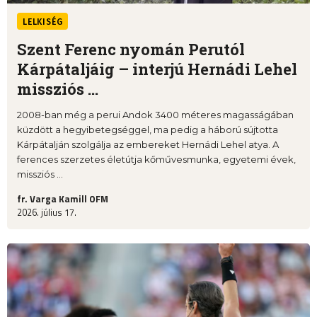
LELKISÉG
Szent Ferenc nyomán Perutól
Kárpátaljáig – interjú Hernádi Lehel
missziós ...
2008-ban még a perui Andok 3400 méteres magasságában
küzdött a hegyibetegséggel, ma pedig a háború sújtotta
Kárpátalján szolgálja az embereket Hernádi Lehel atya. A
ferences szerzetes életútja kőművesmunka, egyetemi évek,
missziós ...
fr. Varga Kamill OFM
2026. július 17.