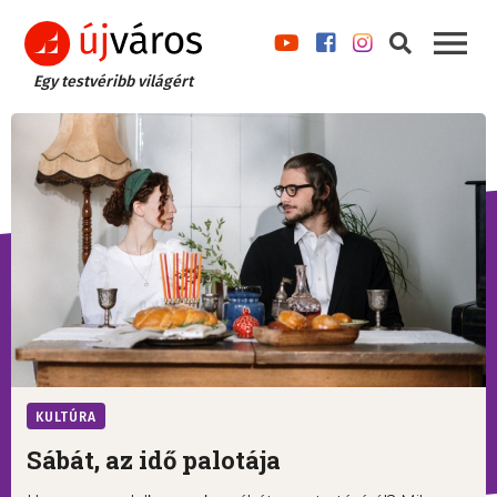
Egy testvéribb világért
KULTÚRA
Sábát, az idő palotája