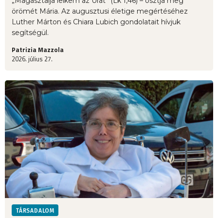
„Magasztalja lelkem az Urat” (Lk 1,46) – osztja meg
örömét Mária. Az augusztusi életige megértéséhez
Luther Márton és Chiara Lubich gondolatait hívjuk
segítségül.
Patrizia Mazzola
2026. július 27.
TÁRSADALOM