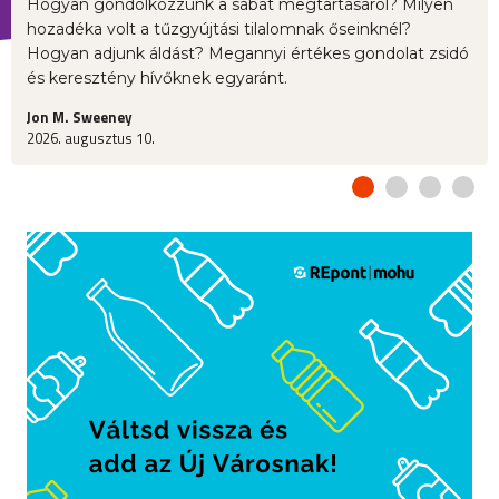
Hogyan gondolkozzunk a sábát megtartásáról? Milyen
hozadéka volt a tűzgyújtási tilalomnak őseinknél?
Hogyan adjunk áldást? Megannyi értékes gondolat zsidó
és keresztény hívőknek egyaránt.
Jon M. Sweeney
2026. augusztus 10.