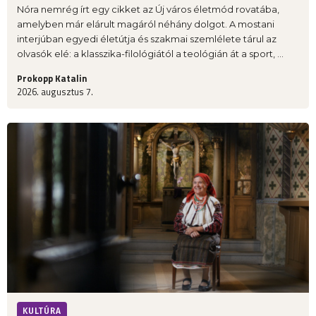
Nóra nemrég írt egy cikket az Új város életmód rovatába,
amelyben már elárult magáról néhány dolgot. A mostani
interjúban egyedi életútja és szakmai szemlélete tárul az
olvasók elé: a klasszika-filológiától a teológián át a sport, ...
Prokopp Katalin
2026. augusztus 7.
KULTÚRA