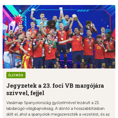
ÉLETMÓD
Jegyzetek a 23. foci VB margójára
szívvel, fejjel
Vasárnap Spanyolország győzelmével lezárult a 23.
labdarúgó-világbajnokság. A döntő a hosszabbításban
dőlt el, ahol a spanyolok megszerezték a vezetést, és az