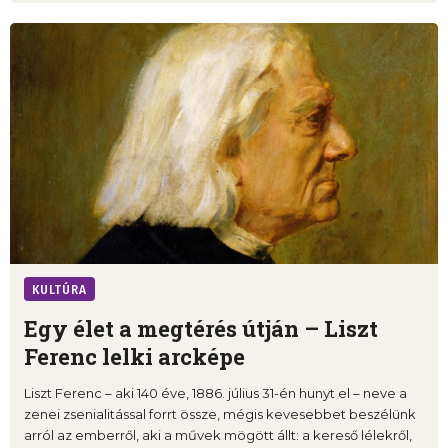
KULTÚRA
Egy élet a megtérés útján – Liszt
Ferenc lelki arcképe
Liszt Ferenc – aki 140 éve, 1886. július 31-én hunyt el – neve a
zenei zsenialitással forrt össze, mégis kevesebbet beszélünk
arról az emberről, aki a művek mögött állt: a kereső lélekről,