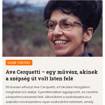
VELEM TÖRTÉNT
Ave Cerquetti – egy művész, akinek
a szépség út volt Isten felé
95 évesen elhunyt Ave Cerquetti, a Fokoláre Mozgalom
meghatározó alakja. Gyerekkorában agyagozott, ez vezette
a képzőművészetek felé. Alkotóként a szobrászatra és a
szakrális művészetekre olyan eszközként tekintett, amely