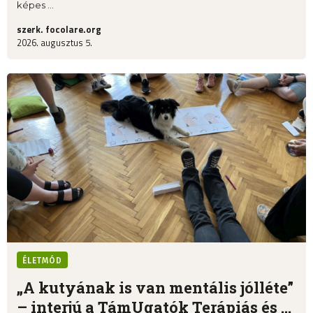
képes ...
szerk. focolare.org
2026. augusztus 5.
ÉLETMÓD
„A kutyának is van mentális jólléte”
– interjú a TámUgatók Terápiás és ...