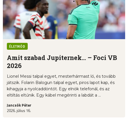
ÉLETMÓD
Amit szabad Jupiternek... – Foci VB
2026
Lionel Messi talpal egyet, mesterhármast lő, és tovább
játszik. Folarin Balogun talpal egyet, piros lapot kap, és
kihagyja a nyolcaddöntőt. Egy elnök telefonál, és az
eltiltás eltűnik. Egy kábel megérinti a labdát a ...
Jancsók Péter
2026. július 16.