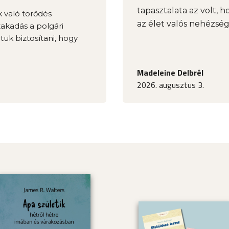
tapasztalata az volt, h
k való törődés
az élet valós nehézség
zakadás a polgári
tuk biztosítani, hogy
Madeleine Delbrêl
2026. augusztus 3.