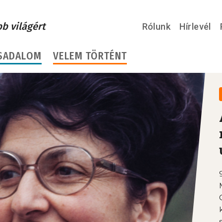
bb világért
Rólunk
Hírlevél
SADALOM
VELEM TÖRTÉNT