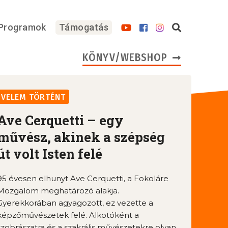
Programok
Támogatás
KÖNYV/WEBSHOP
VELEM TÖRTÉNT
Ave Cerquetti – egy
művész, akinek a szépség
út volt Isten felé
95 évesen elhunyt Ave Cerquetti, a Fokoláre
Mozgalom meghatározó alakja.
Gyerekkorában agyagozott, ez vezette a
képzőművészetek felé. Alkotóként a
szobrászatra és a szakrális művészetekre olyan