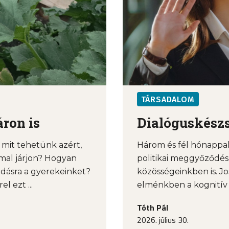
TÁRSADALOM
ron is
Dialóguskészs
mit tehetünk azért,
Három és fél hónappal 
mal járjon? Hogyan
politikai meggyőződés
dásra a gyerekeinket?
közösségeinkben is. Jo
 ezt ...
elménkben a kognitív és
Tóth Pál
2026. július 30.