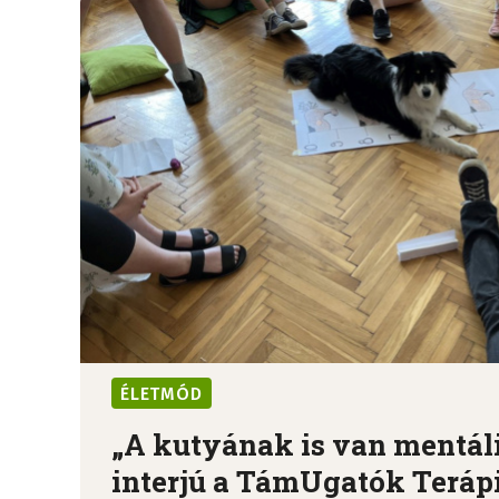
ÉLETMÓD
„A kutyának is van mentális
interjú a TámUgatók Terápiá