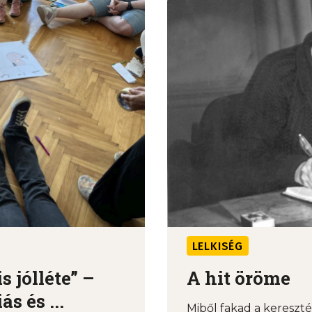
LELKISÉG
 jólléte” –
A hit öröme
s és ...
Miből fakad a keresz