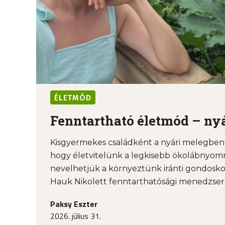
ÉLETMÓD
Fenntartható életmód – nyá
Kisgyermekes családként a nyári melegben 
hogy életvitelünk a legkisebb ökolábnyom
nevelhetjük a környeztünk iránti gondosko
Hauk Nikolett fenntarthatósági menedzserrel
Paksy Eszter
2026. július 31.