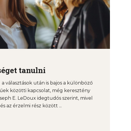
éget tanulni
a választások után is bajos a különböző
űek közötti kapcsolat, még keresztény
seph E. LeDoux idegtudós szerint, mivel
 az érzelmi rész között ...