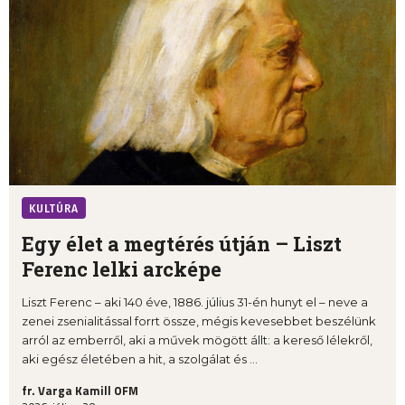
KULTÚRA
Egy élet a megtérés útján – Liszt
Ferenc lelki arcképe
Liszt Ferenc – aki 140 éve, 1886. július 31-én hunyt el – neve a
zenei zsenialitással forrt össze, mégis kevesebbet beszélünk
arról az emberről, aki a művek mögött állt: a kereső lélekről,
aki egész életében a hit, a szolgálat és ...
fr. Varga Kamill OFM