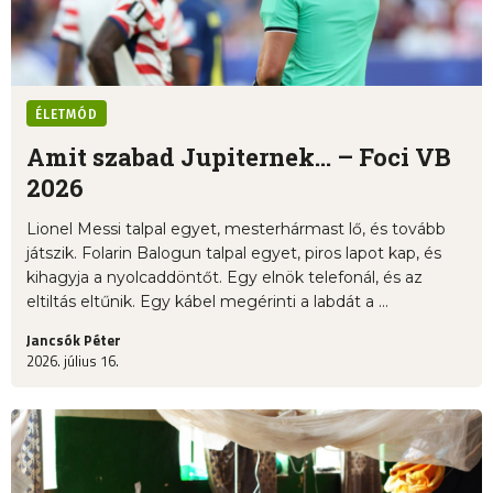
ÉLETMÓD
Amit szabad Jupiternek... – Foci VB
2026
Lionel Messi talpal egyet, mesterhármast lő, és tovább
játszik. Folarin Balogun talpal egyet, piros lapot kap, és
kihagyja a nyolcaddöntőt. Egy elnök telefonál, és az
eltiltás eltűnik. Egy kábel megérinti a labdát a ...
Jancsók Péter
2026. július 16.