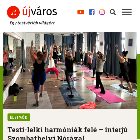
Egy testvéribb világért
ÉLETMÓD
Testi-lelki harmóniák felé – interjú
Szombathelyi Nórával