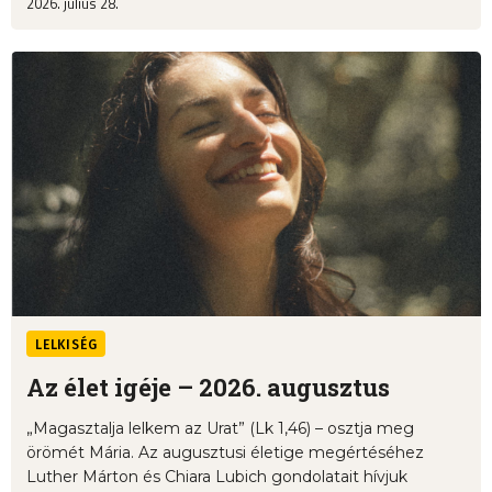
2026. július 28.
LELKISÉG
Az élet igéje – 2026. augusztus
„Magasztalja lelkem az Urat” (Lk 1,46) – osztja meg
örömét Mária. Az augusztusi életige megértéséhez
Luther Márton és Chiara Lubich gondolatait hívjuk