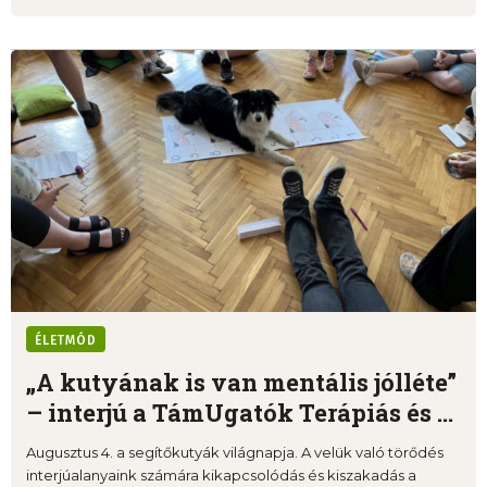
ÉLETMÓD
„A kutyának is van mentális jólléte”
– interjú a TámUgatók Terápiás és ...
Augusztus 4. a segítőkutyák világnapja. A velük való törődés
interjúalanyaink számára kikapcsolódás és kiszakadás a