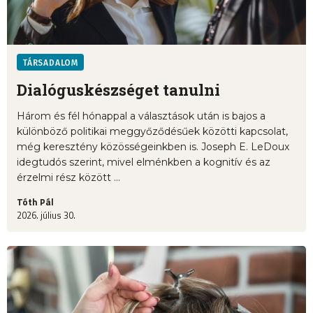
TÁRSADALOM
Dialóguskészséget tanulni
Három és fél hónappal a választások után is bajos a
különböző politikai meggyőződésűek közötti kapcsolat,
még keresztény közösségeinkben is. Joseph E. LeDoux
idegtudós szerint, mivel elménkben a kognitív és az
érzelmi rész között ...
Tóth Pál
2026. július 30.