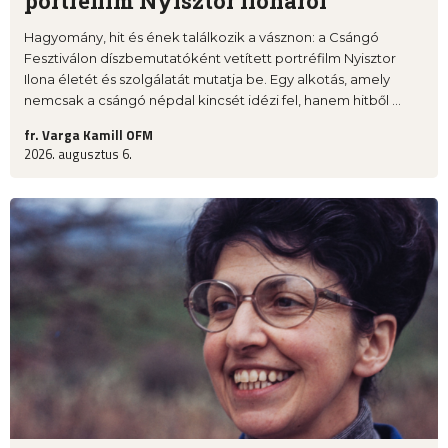
portréfilm Nyisztor Ilonáról
Hagyomány, hit és ének találkozik a vásznon: a Csángó
Fesztiválon díszbemutatóként vetített portréfilm Nyisztor
Ilona életét és szolgálatát mutatja be. Egy alkotás, amely
nemcsak a csángó népdal kincsét idézi fel, hanem hitből ...
fr. Varga Kamill OFM
2026. augusztus 6.