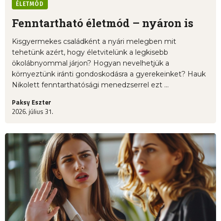
ÉLETMÓD
Fenntartható életmód – nyáron is
Kisgyermekes családként a nyári melegben mit
tehetünk azért, hogy életvitelünk a legkisebb
ökolábnyommal járjon? Hogyan nevelhetjük a
környeztünk iránti gondoskodásra a gyerekeinket? Hauk
Nikolett fenntarthatósági menedzserrel ezt ...
Paksy Eszter
2026. július 31.