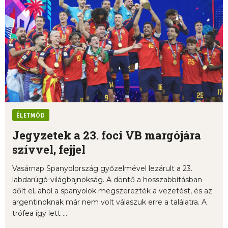
ÉLETMÓD
Jegyzetek a 23. foci VB margójára
szívvel, fejjel
Vasárnap Spanyolország győzelmével lezárult a 23.
labdarúgó-világbajnokság. A döntő a hosszabbításban
dőlt el, ahol a spanyolok megszerezték a vezetést, és az
argentinoknak már nem volt válaszuk erre a találatra. A
trófea így lett ...