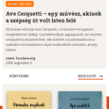
VELEM TÖRTÉNT
Ave Cerquetti – egy művész, akinek
a szépség út volt Isten felé
95 évesen elhunyt Ave Cerquetti, a Fokoláre Mozgalom
meghatározó alakja. Gyerekkorában agyagozott, ez vezette
a képzőművészetek felé. Alkotóként a szobrászatra és a
szakrális művészetekre olyan eszközként tekintett, amely
képes ...
szerk. focolare.org
2026. augusztus 5.
KÖNYVEINK:
WEBSHOP