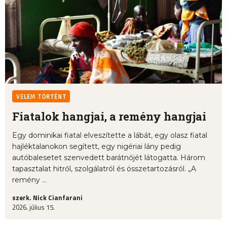
VELEM TÖRTÉNT
Fiatalok hangjai, a remény hangjai
Egy dominikai fiatal elveszítette a lábát, egy olasz fiatal
hajléktalanokon segített, egy nigériai lány pedig
autóbalesetet szenvedett barátnőjét látogatta. Három
tapasztalat hitről, szolgálatról és összetartozásról. „A
remény ...
szerk. Nick Cianfarani
2026. július 15.