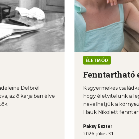
ÉLETMÓD
Fenntartható 
deleine Delbrêl
Kisgyermekes családké
va, az ő karjaiban élve
hogy életvitelünk a l
tők.
nevelhetjük a környez
Hauk Nikolett fenntart
Paksy Eszter
2026. július 31.