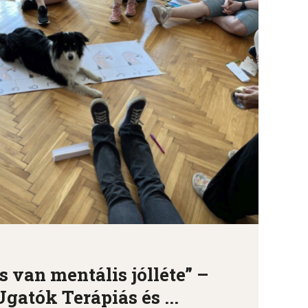
 van mentális jólléte” –
gatók Terápiás és ...