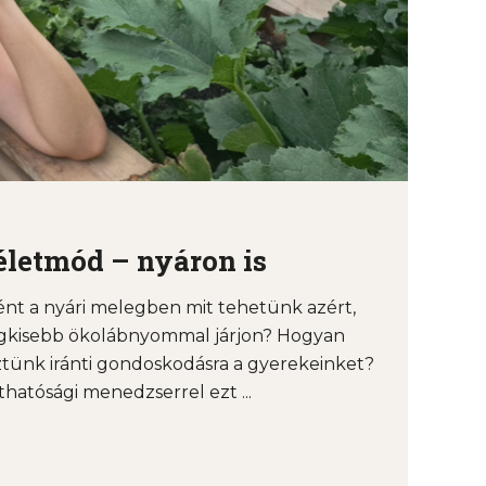
életmód – nyáron is
nt a nyári melegben mit tehetünk azért,
egkisebb ökolábnyommal járjon? Hogyan
tünk iránti gondoskodásra a gyerekeinket?
hatósági menedzserrel ezt ...