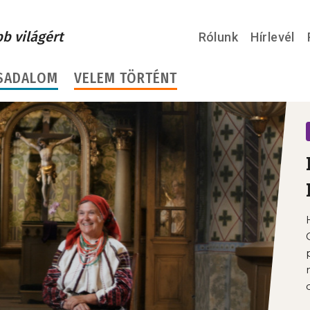
bb világért
Rólunk
Hírlevél
SADALOM
VELEM TÖRTÉNT