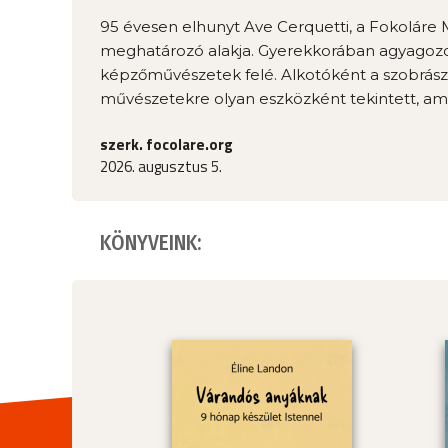
95 évesen elhunyt Ave Cerquetti, a Fokolár
meghatározó alakja. Gyerekkorában agyagozot
képzőművészetek felé. Alkotóként a szobrászat
művészetekre olyan eszközként tekintett, ame
szerk. focolare.org
2026. augusztus 5.
KÖNYVEINK: