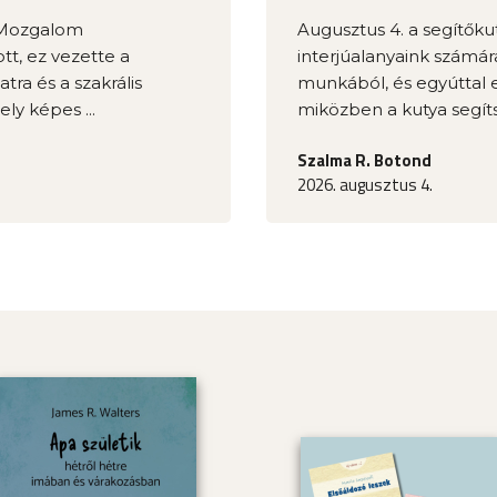
e Mozgalom
Augusztus 4. a segítőkut
t, ez vezette a
interjúalanyaink számár
ra és a szakrális
munkából, és egyúttal el
ly képes ...
miközben a kutya segíts
Szalma R. Botond
2026. augusztus 4.