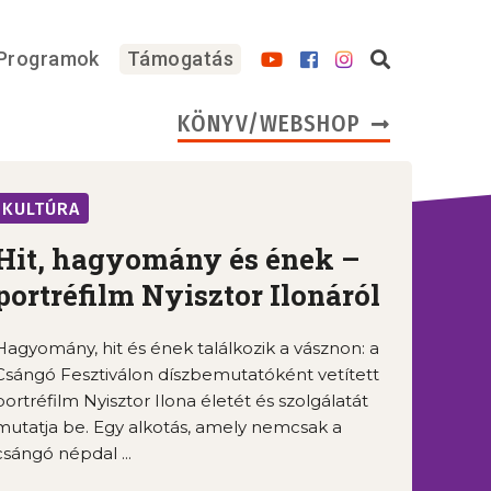
Programok
Támogatás
KÖNYV/WEBSHOP
KULTÚRA
Hit, hagyomány és ének –
portréfilm Nyisztor Ilonáról
Hagyomány, hit és ének találkozik a vásznon: a
Csángó Fesztiválon díszbemutatóként vetített
portréfilm Nyisztor Ilona életét és szolgálatát
mutatja be. Egy alkotás, amely nemcsak a
csángó népdal ...