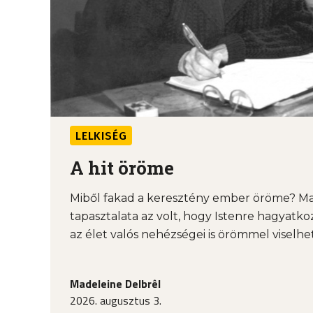
LELKISÉG
A hit öröme
Miből fakad a keresztény ember öröme? Ma
tapasztalata az volt, hogy Istenre hagyatkoz
az élet valós nehézségei is örömmel viselhe
Madeleine Delbrêl
2026. augusztus 3.