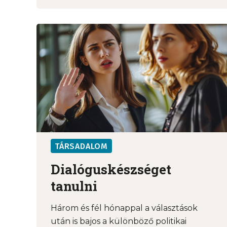
TÁRSADALOM
Dialóguskészséget
tanulni
Három és fél hónappal a választások
után is bajos a különböző politikai