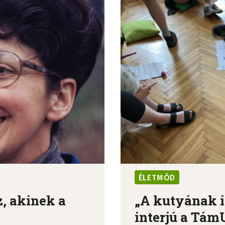
ÉLETMÓD
, akinek a
„A kutyának is
interjú a TámU