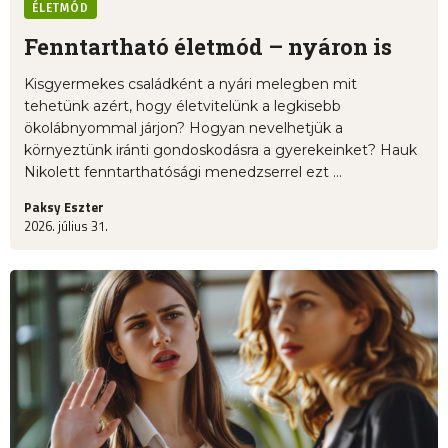
ÉLETMÓD
Fenntartható életmód – nyáron is
Kisgyermekes családként a nyári melegben mit
tehetünk azért, hogy életvitelünk a legkisebb
ökolábnyommal járjon? Hogyan nevelhetjük a
környeztünk iránti gondoskodásra a gyerekeinket? Hauk
Nikolett fenntarthatósági menedzserrel ezt ...
Paksy Eszter
2026. július 31.