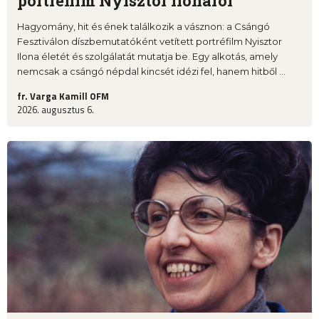
portréfilm Nyisztor Ilonáról
Hagyomány, hit és ének találkozik a vásznon: a Csángó
Fesztiválon díszbemutatóként vetített portréfilm Nyisztor
Ilona életét és szolgálatát mutatja be. Egy alkotás, amely
nemcsak a csángó népdal kincsét idézi fel, hanem hitből ...
fr. Varga Kamill OFM
2026. augusztus 6.