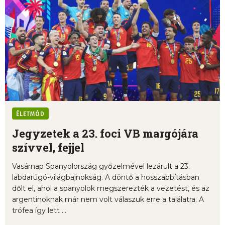
ÉLETMÓD
Jegyzetek a 23. foci VB margójára
szívvel, fejjel
Vasárnap Spanyolország győzelmével lezárult a 23.
labdarúgó-világbajnokság. A döntő a hosszabbításban
dőlt el, ahol a spanyolok megszerezték a vezetést, és az
argentinoknak már nem volt válaszuk erre a találatra. A
trófea így lett ...