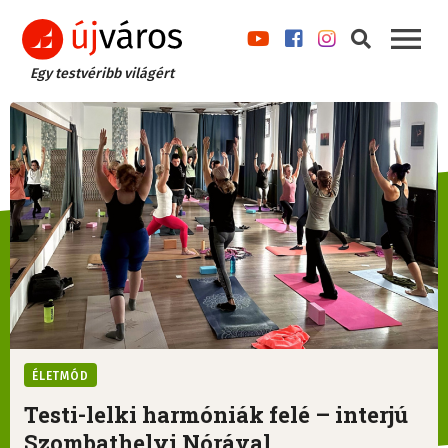
Egy testvéribb világért
ÉLETMÓD
Testi-lelki harmóniák felé – interjú
Szombathelyi Nórával