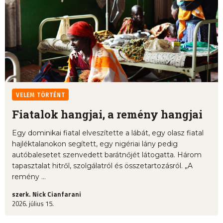
VELEM TÖRTÉNT
Fiatalok hangjai, a remény hangjai
Egy dominikai fiatal elveszítette a lábát, egy olasz fiatal
hajléktalanokon segített, egy nigériai lány pedig
autóbalesetet szenvedett barátnőjét látogatta. Három
tapasztalat hitről, szolgálatról és összetartozásról. „A
remény ...
szerk. Nick Cianfarani
2026. július 15.