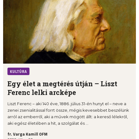
KULTÚRA
Egy élet a megtérés útján – Liszt
Ferenc lelki arcképe
Liszt Ferenc – aki 140 éve, 1886. július 31-én hunyt el – neve a
zenei zsenialitással forrt össze, mégis kevesebbet beszélünk
arról az emberről, aki a művek mögött állt: a kereső lélekről,
aki egész életében a hit, a szolgálat és ...
fr. Varga Kamill OFM