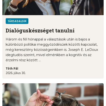
TÁRSADALOM
Dialóguskészséget tanulni
Három és fél hónappal a választások után is bajos a
különböző politikai meggyőződésűek közötti kapcsolat,
még keresztény közösségeinkben is. Joseph E. LeDoux
idegtudós szerint, mivel elménkben a kognitív és az
érzelmi rész között ...
Tóth Pál
2026. július 30.