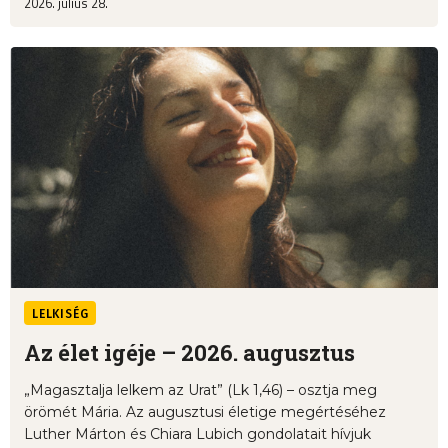
2026. július 28.
LELKISÉG
Az élet igéje – 2026. augusztus
„Magasztalja lelkem az Urat” (Lk 1,46) – osztja meg
örömét Mária. Az augusztusi életige megértéséhez
Luther Márton és Chiara Lubich gondolatait hívjuk