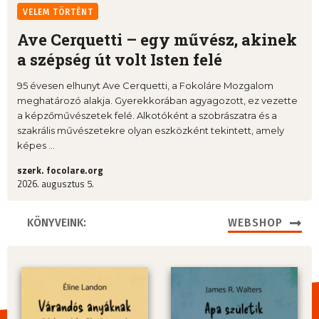
VELEM TÖRTÉNT
Ave Cerquetti – egy művész, akinek
a szépség út volt Isten felé
95 évesen elhunyt Ave Cerquetti, a Fokoláre Mozgalom
meghatározó alakja. Gyerekkorában agyagozott, ez vezette
a képzőművészetek felé. Alkotóként a szobrászatra és a
szakrális művészetekre olyan eszközként tekintett, amely
képes ...
szerk. focolare.org
2026. augusztus 5.
KÖNYVEINK:
WEBSHOP