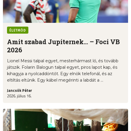
ÉLETMÓD
Amit szabad Jupiternek... – Foci VB
2026
Lionel Messi talpal egyet, mesterhármast lő, és tovább
játszik. Folarin Balogun talpal egyet, piros lapot kap, és
kihagyja a nyolcaddöntőt. Egy elnök telefonál, és az
eltiltás eltűnik. Egy kábel megérinti a labdát a ...
Jancsók Péter
2026. július 16.