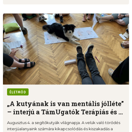
ÉLETMÓD
„A kutyának is van mentális jólléte”
– interjú a TámUgatók Terápiás és ...
Augusztus 4. a segítőkutyák világnapja. A velük való törődés
interjúalanyaink számára kikapcsolódás és kiszakadás a