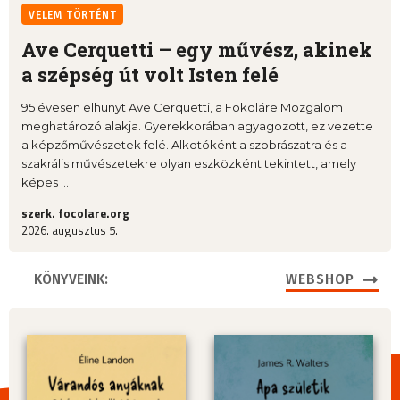
VELEM TÖRTÉNT
Ave Cerquetti – egy művész, akinek
a szépség út volt Isten felé
95 évesen elhunyt Ave Cerquetti, a Fokoláre Mozgalom
meghatározó alakja. Gyerekkorában agyagozott, ez vezette
a képzőművészetek felé. Alkotóként a szobrászatra és a
szakrális művészetekre olyan eszközként tekintett, amely
képes ...
szerk. focolare.org
2026. augusztus 5.
KÖNYVEINK:
WEBSHOP