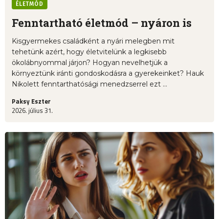
ÉLETMÓD
Fenntartható életmód – nyáron is
Kisgyermekes családként a nyári melegben mit
tehetünk azért, hogy életvitelünk a legkisebb
ökolábnyommal járjon? Hogyan nevelhetjük a
környeztünk iránti gondoskodásra a gyerekeinket? Hauk
Nikolett fenntarthatósági menedzserrel ezt ...
Paksy Eszter
2026. július 31.