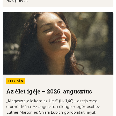
2026. július 28.
LELKISÉG
Az élet igéje – 2026. augusztus
„Magasztalja lelkem az Urat” (Lk 1,46) – osztja meg
örömét Mária. Az augusztusi életige megértéséhez
Luther Márton és Chiara Lubich gondolatait hívjuk