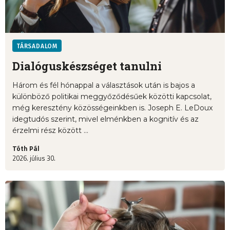
TÁRSADALOM
Dialóguskészséget tanulni
Három és fél hónappal a választások után is bajos a
különböző politikai meggyőződésűek közötti kapcsolat,
még keresztény közösségeinkben is. Joseph E. LeDoux
idegtudós szerint, mivel elménkben a kognitív és az
érzelmi rész között ...
Tóth Pál
2026. július 30.