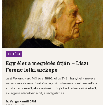
KULTÚRA
Egy élet a megtérés útján – Liszt
Ferenc lelki arcképe
Liszt Ferenc – aki 140 éve, 1886. július 31-én hunyt el – neve a
zenei zsenialitással forrt össze, mégis kevesebbet beszélünk
arról az emberről, aki a művek mögött állt: a kereső lélekről,
aki egész életében a hit, a szolgálat és ...
fr. Varga Kamill OFM