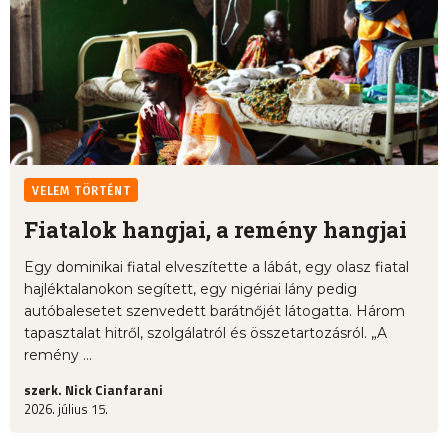
VELEM TÖRTÉNT
Fiatalok hangjai, a remény hangjai
Egy dominikai fiatal elveszítette a lábát, egy olasz fiatal
hajléktalanokon segített, egy nigériai lány pedig
autóbalesetet szenvedett barátnőjét látogatta. Három
tapasztalat hitről, szolgálatról és összetartozásról. „A
remény ...
szerk. Nick Cianfarani
2026. július 15.