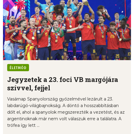
ÉLETMÓD
Jegyzetek a 23. foci VB margójára
szívvel, fejjel
Vasárnap Spanyolország győzelmével lezárult a 23.
labdarúgó-világbajnokság. A döntő a hosszabbításban
dőlt el, ahol a spanyolok megszerezték a vezetést, és az
argentinoknak már nem volt válaszuk erre a találatra. A
trófea így lett ...