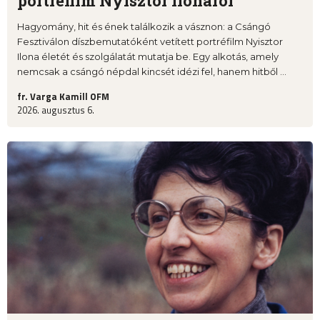
portréfilm Nyisztor Ilonáról
Hagyomány, hit és ének találkozik a vásznon: a Csángó
Fesztiválon díszbemutatóként vetített portréfilm Nyisztor
Ilona életét és szolgálatát mutatja be. Egy alkotás, amely
nemcsak a csángó népdal kincsét idézi fel, hanem hitből ...
fr. Varga Kamill OFM
2026. augusztus 6.