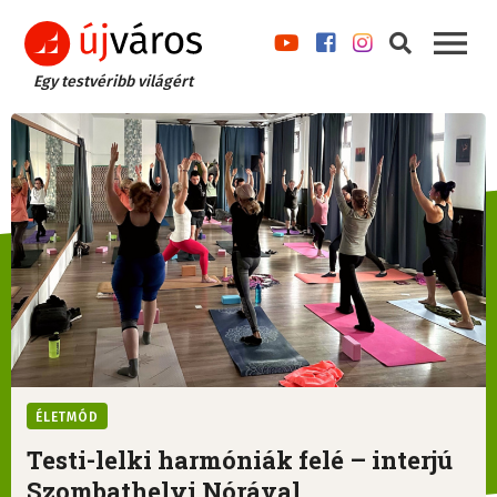
Egy testvéribb világért
ÉLETMÓD
Testi-lelki harmóniák felé – interjú
Szombathelyi Nórával