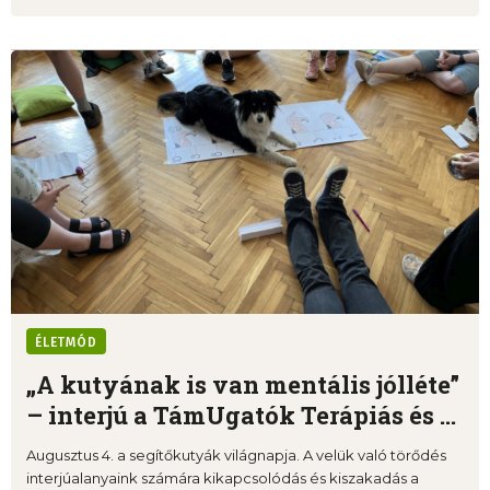
ÉLETMÓD
„A kutyának is van mentális jólléte”
– interjú a TámUgatók Terápiás és ...
Augusztus 4. a segítőkutyák világnapja. A velük való törődés
interjúalanyaink számára kikapcsolódás és kiszakadás a