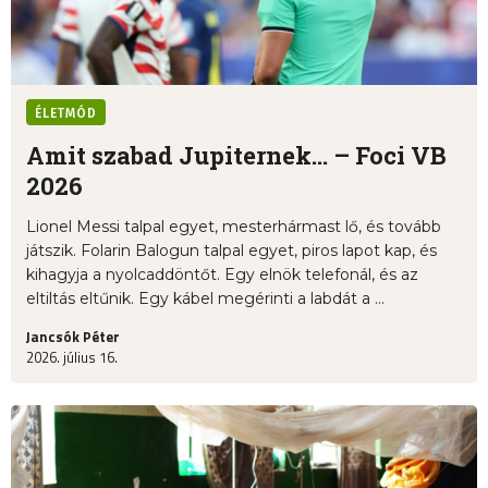
ÉLETMÓD
Amit szabad Jupiternek... – Foci VB
2026
Lionel Messi talpal egyet, mesterhármast lő, és tovább
játszik. Folarin Balogun talpal egyet, piros lapot kap, és
kihagyja a nyolcaddöntőt. Egy elnök telefonál, és az
eltiltás eltűnik. Egy kábel megérinti a labdát a ...
Jancsók Péter
2026. július 16.