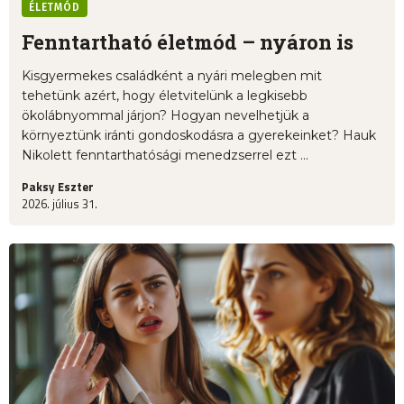
ÉLETMÓD
Fenntartható életmód – nyáron is
Kisgyermekes családként a nyári melegben mit
tehetünk azért, hogy életvitelünk a legkisebb
ökolábnyommal járjon? Hogyan nevelhetjük a
környeztünk iránti gondoskodásra a gyerekeinket? Hauk
Nikolett fenntarthatósági menedzserrel ezt ...
Paksy Eszter
2026. július 31.