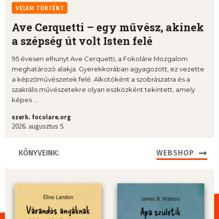
VELEM TÖRTÉNT
Ave Cerquetti – egy művész, akinek
a szépség út volt Isten felé
95 évesen elhunyt Ave Cerquetti, a Fokoláre Mozgalom
meghatározó alakja. Gyerekkorában agyagozott, ez vezette
a képzőművészetek felé. Alkotóként a szobrászatra és a
szakrális művészetekre olyan eszközként tekintett, amely
képes ...
szerk. focolare.org
2026. augusztus 5.
KÖNYVEINK:
WEBSHOP