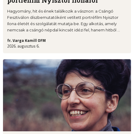
portréfilm Nyisztor Ilonáról
Hagyomány, hit és ének találkozik a vásznon: a Csángó
Fesztiválon díszbemutatóként vetített portréfilm Nyisztor
Ilona életét és szolgálatát mutatja be. Egy alkotás, amely
nemcsak a csángó népdal kincsét idézi fel, hanem hitből ...
fr. Varga Kamill OFM
2026. augusztus 6.