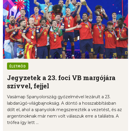
ÉLETMÓD
Jegyzetek a 23. foci VB margójára
szívvel, fejjel
Vasárnap Spanyolország győzelmével lezárult a 23.
labdarúgó-világbajnokság. A döntő a hosszabbításban
dőlt el, ahol a spanyolok megszerezték a vezetést, és az
argentinoknak már nem volt válaszuk erre a találatra. A
trófea így lett ...