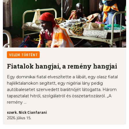
VELEM TÖRTÉNT
Fiatalok hangjai, a remény hangjai
Egy dominikai fiatal elveszítette a lábát, egy olasz fiatal
hajléktalanokon segített, egy nigériai lány pedig
autóbalesetet szenvedett barátnőjét látogatta. Három
tapasztalat hitről, szolgálatról és összetartozásról. „A
remény ...
szerk. Nick Cianfarani
2026. július 15.