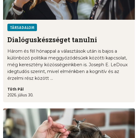
TÁRSADALOM
Dialóguskészséget tanulni
Három és fél hónappal a választások után is bajos a
különböző politikai meggyőződésűek közötti kapcsolat,
még keresztény közösségeinkben is. Joseph E. LeDoux
idegtudós szerint, mivel elménkben a kognitív és az
érzelmi rész között ...
Tóth Pál
2026. július 30.