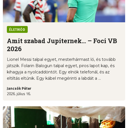
ÉLETMÓD
Amit szabad Jupiternek... – Foci VB
2026
Lionel Messi talpal egyet, mesterhármast lő, és tovább
játszik. Folarin Balogun talpal egyet, piros lapot kap, és
kihagyja a nyolcaddöntőt. Egy elnök telefonál, és az
eltiltás eltűnik. Egy kábel megérinti a labdát a ...
Jancsók Péter
2026. július 16.