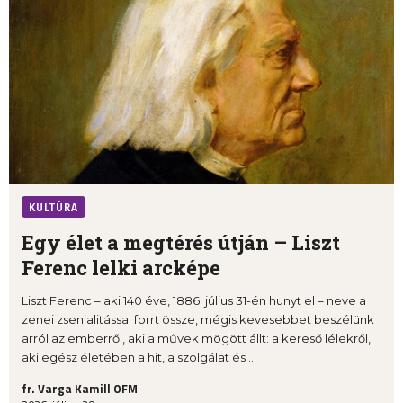
KULTÚRA
Egy élet a megtérés útján – Liszt
Ferenc lelki arcképe
Liszt Ferenc – aki 140 éve, 1886. július 31-én hunyt el – neve a
zenei zsenialitással forrt össze, mégis kevesebbet beszélünk
arról az emberről, aki a művek mögött állt: a kereső lélekről,
aki egész életében a hit, a szolgálat és ...
fr. Varga Kamill OFM