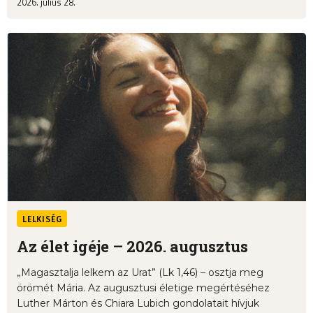
2026. július 28.
LELKISÉG
Az élet igéje – 2026. augusztus
„Magasztalja lelkem az Urat” (Lk 1,46) – osztja meg
örömét Mária. Az augusztusi életige megértéséhez
Luther Márton és Chiara Lubich gondolatait hívjuk