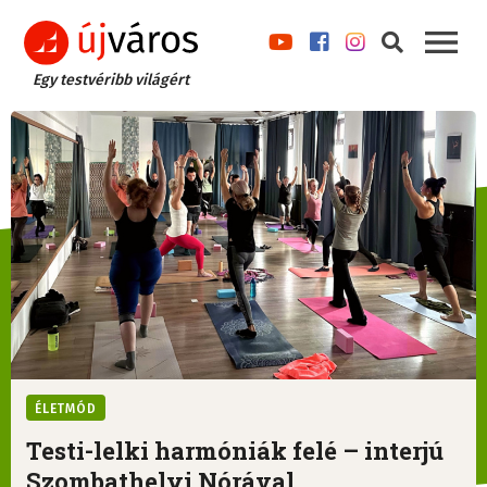
Egy testvéribb világért
ÉLETMÓD
Testi-lelki harmóniák felé – interjú
Szombathelyi Nórával