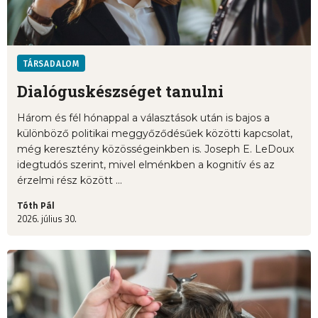
TÁRSADALOM
Dialóguskészséget tanulni
Három és fél hónappal a választások után is bajos a
különböző politikai meggyőződésűek közötti kapcsolat,
még keresztény közösségeinkben is. Joseph E. LeDoux
idegtudós szerint, mivel elménkben a kognitív és az
érzelmi rész között ...
Tóth Pál
2026. július 30.