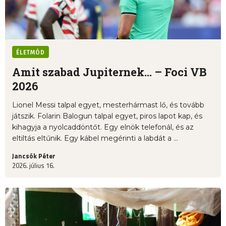
ÉLETMÓD
Amit szabad Jupiternek... – Foci VB
2026
Lionel Messi talpal egyet, mesterhármast lő, és tovább
játszik. Folarin Balogun talpal egyet, piros lapot kap, és
kihagyja a nyolcaddöntőt. Egy elnök telefonál, és az
eltiltás eltűnik. Egy kábel megérinti a labdát a ...
Jancsók Péter
2026. július 16.