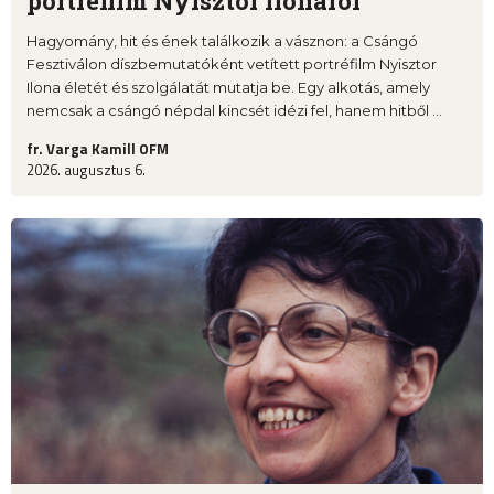
portréfilm Nyisztor Ilonáról
Hagyomány, hit és ének találkozik a vásznon: a Csángó
Fesztiválon díszbemutatóként vetített portréfilm Nyisztor
Ilona életét és szolgálatát mutatja be. Egy alkotás, amely
nemcsak a csángó népdal kincsét idézi fel, hanem hitből ...
fr. Varga Kamill OFM
2026. augusztus 6.