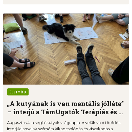
ÉLETMÓD
„A kutyának is van mentális jólléte”
– interjú a TámUgatók Terápiás és ...
Augusztus 4. a segítőkutyák világnapja. A velük való törődés
interjúalanyaink számára kikapcsolódás és kiszakadás a