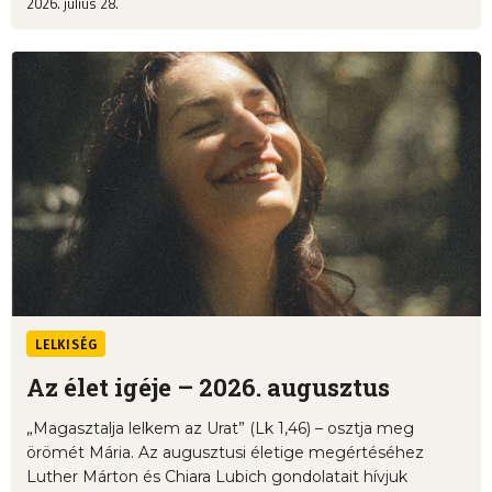
2026. július 28.
LELKISÉG
Az élet igéje – 2026. augusztus
„Magasztalja lelkem az Urat” (Lk 1,46) – osztja meg
örömét Mária. Az augusztusi életige megértéséhez
Luther Márton és Chiara Lubich gondolatait hívjuk