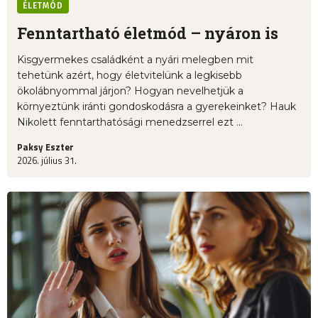
ÉLETMÓD
Fenntartható életmód – nyáron is
Kisgyermekes családként a nyári melegben mit
tehetünk azért, hogy életvitelünk a legkisebb
ökolábnyommal járjon? Hogyan nevelhetjük a
környeztünk iránti gondoskodásra a gyerekeinket? Hauk
Nikolett fenntarthatósági menedzserrel ezt ...
Paksy Eszter
2026. július 31.