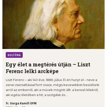
KULTÚRA
Egy élet a megtérés útján – Liszt
Ferenc lelki arcképe
Liszt Ferenc – aki 140 éve, 1886. július 31-én hunyt el – neve a
zenei zsenialitással forrt össze, mégis kevesebbet beszélünk
arról az emberről, aki a művek mögött állt: a kereső lélekről,
aki egész életében a hit, a szolgálat és ...
fr. Varga Kamill OFM