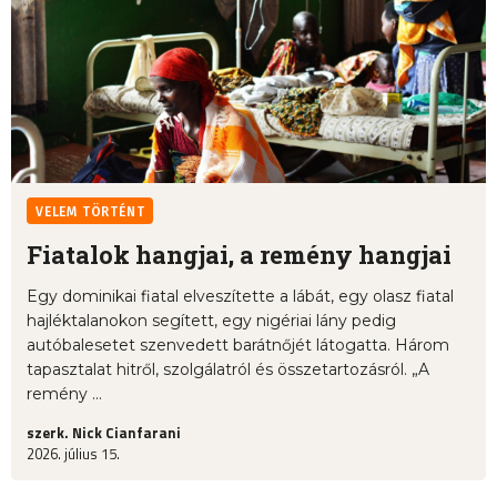
VELEM TÖRTÉNT
Fiatalok hangjai, a remény hangjai
Egy dominikai fiatal elveszítette a lábát, egy olasz fiatal
hajléktalanokon segített, egy nigériai lány pedig
autóbalesetet szenvedett barátnőjét látogatta. Három
tapasztalat hitről, szolgálatról és összetartozásról. „A
remény ...
szerk. Nick Cianfarani
2026. július 15.