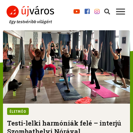
Egy testvéribb világért
ÉLETMÓD
Testi-lelki harmóniák felé – interjú
Szombathelyi Nórával