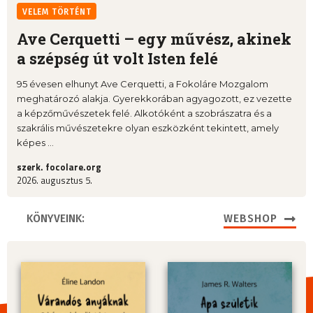
VELEM TÖRTÉNT
Ave Cerquetti – egy művész, akinek
a szépség út volt Isten felé
95 évesen elhunyt Ave Cerquetti, a Fokoláre Mozgalom
meghatározó alakja. Gyerekkorában agyagozott, ez vezette
a képzőművészetek felé. Alkotóként a szobrászatra és a
szakrális művészetekre olyan eszközként tekintett, amely
képes ...
szerk. focolare.org
2026. augusztus 5.
KÖNYVEINK:
WEBSHOP