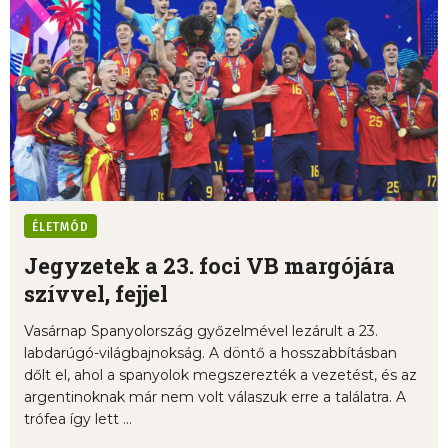
ÉLETMÓD
Jegyzetek a 23. foci VB margójára
szívvel, fejjel
Vasárnap Spanyolország győzelmével lezárult a 23.
labdarúgó-világbajnokság. A döntő a hosszabbításban
dőlt el, ahol a spanyolok megszerezték a vezetést, és az
argentinoknak már nem volt válaszuk erre a találatra. A
trófea így lett ...