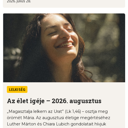
2026. július 28.
LELKISÉG
Az élet igéje – 2026. augusztus
„Magasztalja lelkem az Urat” (Lk 1,46) – osztja meg
örömét Mária. Az augusztusi életige megértéséhez
Luther Márton és Chiara Lubich gondolatait hívjuk