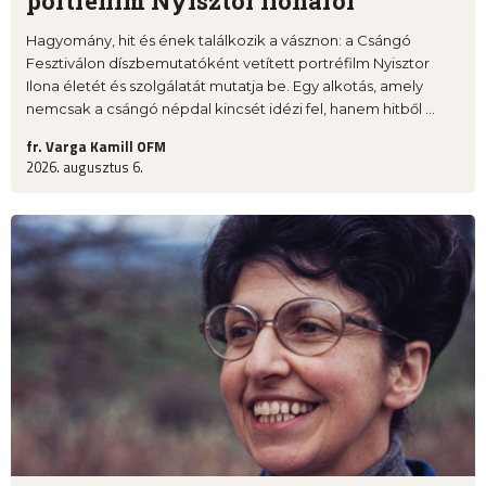
portréfilm Nyisztor Ilonáról
Hagyomány, hit és ének találkozik a vásznon: a Csángó
Fesztiválon díszbemutatóként vetített portréfilm Nyisztor
Ilona életét és szolgálatát mutatja be. Egy alkotás, amely
nemcsak a csángó népdal kincsét idézi fel, hanem hitből ...
fr. Varga Kamill OFM
2026. augusztus 6.