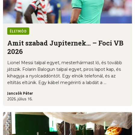
ÉLETMÓD
Amit szabad Jupiternek... – Foci VB
2026
Lionel Messi talpal egyet, mesterhármast lő, és tovább
játszik. Folarin Balogun talpal egyet, piros lapot kap, és
kihagyja a nyolcaddöntőt. Egy elnök telefonál, és az
eltiltás eltűnik. Egy kábel megérinti a labdát a ...
Jancsók Péter
2026. július 16.