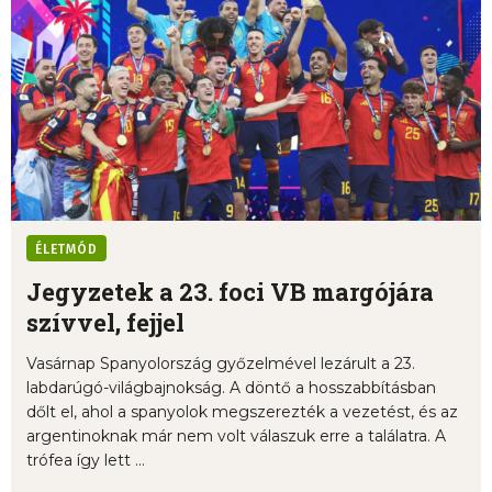
ÉLETMÓD
Jegyzetek a 23. foci VB margójára
szívvel, fejjel
Vasárnap Spanyolország győzelmével lezárult a 23.
labdarúgó-világbajnokság. A döntő a hosszabbításban
dőlt el, ahol a spanyolok megszerezték a vezetést, és az
argentinoknak már nem volt válaszuk erre a találatra. A
trófea így lett ...