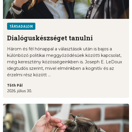
TÁRSADALOM
Dialóguskészséget tanulni
Három és fél hónappal a választások után is bajos a
különböző politikai meggyőződésűek közötti kapcsolat,
még keresztény közösségeinkben is. Joseph E. LeDoux
idegtudós szerint, mivel elménkben a kognitív és az
érzelmi rész között ...
Tóth Pál
2026. július 30.