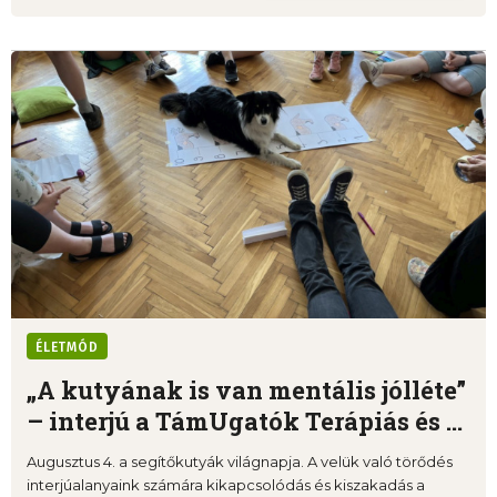
ÉLETMÓD
„A kutyának is van mentális jólléte”
– interjú a TámUgatók Terápiás és ...
Augusztus 4. a segítőkutyák világnapja. A velük való törődés
interjúalanyaink számára kikapcsolódás és kiszakadás a