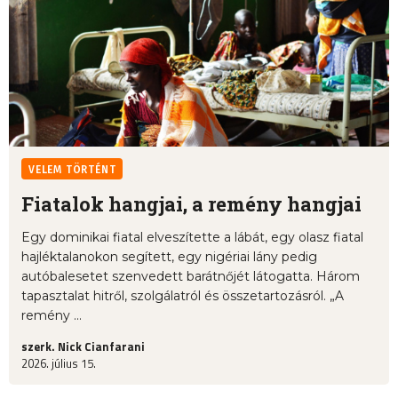
VELEM TÖRTÉNT
Fiatalok hangjai, a remény hangjai
Egy dominikai fiatal elveszítette a lábát, egy olasz fiatal
hajléktalanokon segített, egy nigériai lány pedig
autóbalesetet szenvedett barátnőjét látogatta. Három
tapasztalat hitről, szolgálatról és összetartozásról. „A
remény ...
szerk. Nick Cianfarani
2026. július 15.