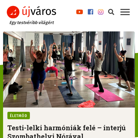
Egy testvéribb világért
ÉLETMÓD
Testi-lelki harmóniák felé – interjú
Szombathelyi Nórával