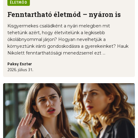
ÉLETMÓD
Fenntartható életmód – nyáron is
Kisgyermekes családként a nyári melegben mit
tehetünk azért, hogy életvitelünk a legkisebb
ökolábnyommal járjon? Hogyan nevelhetjük a
környeztünk iránti gondoskodásra a gyerekeinket? Hauk
Nikolett fenntarthatósági menedzserrel ezt ...
Paksy Eszter
2026. július 31.