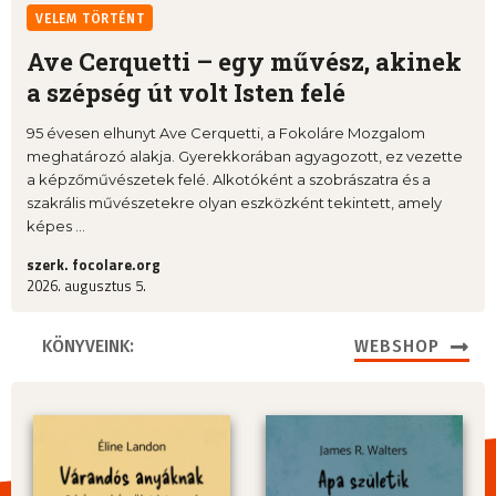
VELEM TÖRTÉNT
Ave Cerquetti – egy művész, akinek
a szépség út volt Isten felé
95 évesen elhunyt Ave Cerquetti, a Fokoláre Mozgalom
meghatározó alakja. Gyerekkorában agyagozott, ez vezette
a képzőművészetek felé. Alkotóként a szobrászatra és a
szakrális művészetekre olyan eszközként tekintett, amely
képes ...
szerk. focolare.org
2026. augusztus 5.
KÖNYVEINK:
WEBSHOP