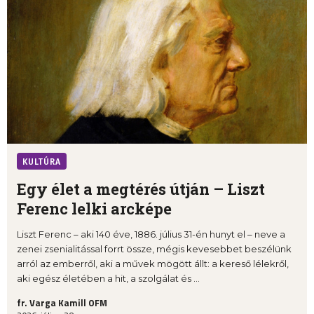
KULTÚRA
Egy élet a megtérés útján – Liszt
Ferenc lelki arcképe
Liszt Ferenc – aki 140 éve, 1886. július 31-én hunyt el – neve a
zenei zsenialitással forrt össze, mégis kevesebbet beszélünk
arról az emberről, aki a művek mögött állt: a kereső lélekről,
aki egész életében a hit, a szolgálat és ...
fr. Varga Kamill OFM