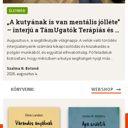
ÉLETMÓD
„A kutyának is van mentális jólléte”
– interjú a TámUgatók Terápiás és ...
Augusztus 4. a segítőkutyák világnapja. A velük való törődés
interjúalanyaink számára kikapcsolódás és kiszakadás a
polgári munkából, és egyúttal elhivatottság. Fő feladatuk
biztosítani, hogy miközben a kutya segítséget nyújt más ...
Szalma R. Botond
2026. augusztus 4.
KÖNYVEINK:
WEBSHOP