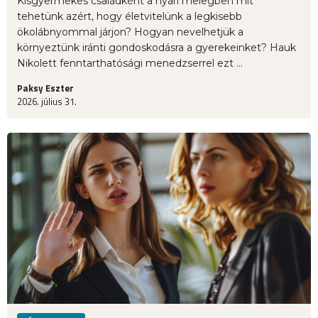
Kisgyermekes családként a nyári melegben mit
tehetünk azért, hogy életvitelünk a legkisebb
ökolábnyommal járjon? Hogyan nevelhetjük a
környeztünk iránti gondoskodásra a gyerekeinket? Hauk
Nikolett fenntarthatósági menedzserrel ezt ...
Paksy Eszter
2026. július 31.