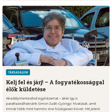
TÁRSADALOM
Kelj fel és járj! – A fogyatékossággal
élők küldetése
Akadálymentesítsd egyházamat – akár így is
parafrazeálhatnánk Simon Judit-Gyöngyi hívatását, amit
immár több mint harminc éve hűségesen követ. Mit jelent