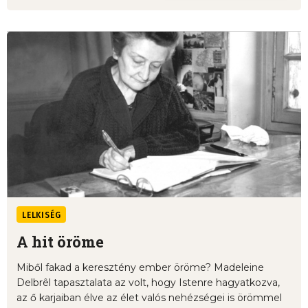
LELKISÉG
A hit öröme
Miből fakad a keresztény ember öröme? Madeleine
Delbrêl tapasztalata az volt, hogy Istenre hagyatkozva,
az ő karjaiban élve az élet valós nehézségei is örömmel