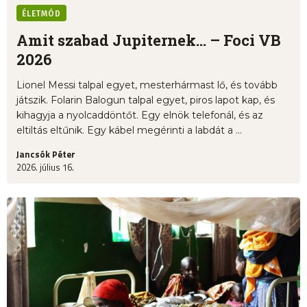
ÉLETMÓD
Amit szabad Jupiternek... – Foci VB
2026
Lionel Messi talpal egyet, mesterhármast lő, és tovább
játszik. Folarin Balogun talpal egyet, piros lapot kap, és
kihagyja a nyolcaddöntőt. Egy elnök telefonál, és az
eltiltás eltűnik. Egy kábel megérinti a labdát a ...
Jancsók Péter
2026. július 16.