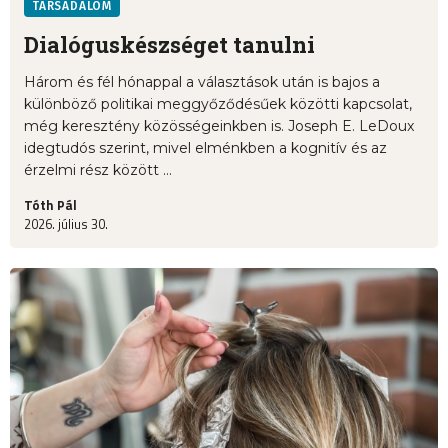
TÁRSADALOM
Dialóguskészséget tanulni
Három és fél hónappal a választások után is bajos a
különböző politikai meggyőződésűek közötti kapcsolat,
még keresztény közösségeinkben is. Joseph E. LeDoux
idegtudós szerint, mivel elménkben a kognitív és az
érzelmi rész között ...
Tóth Pál
2026. július 30.