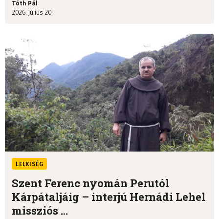
Tóth Pál
2026. július 20.
LELKISÉG
Szent Ferenc nyomán Perutól
Kárpátaljáig – interjú Hernádi Lehel
missziós ...