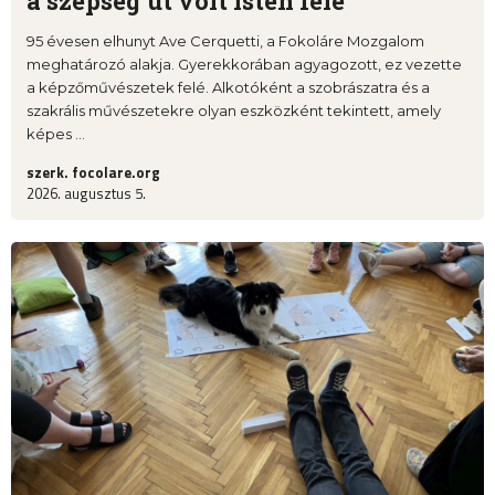
a szépség út volt Isten felé
95 évesen elhunyt Ave Cerquetti, a Fokoláre Mozgalom
meghatározó alakja. Gyerekkorában agyagozott, ez vezette
a képzőművészetek felé. Alkotóként a szobrászatra és a
szakrális művészetekre olyan eszközként tekintett, amely
képes ...
szerk. focolare.org
2026. augusztus 5.