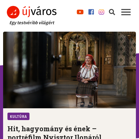
Egy testvéribb világért
KULTÚRA
Hit, hagyomány és ének –
portréfilm Nyisztor Ilonáról