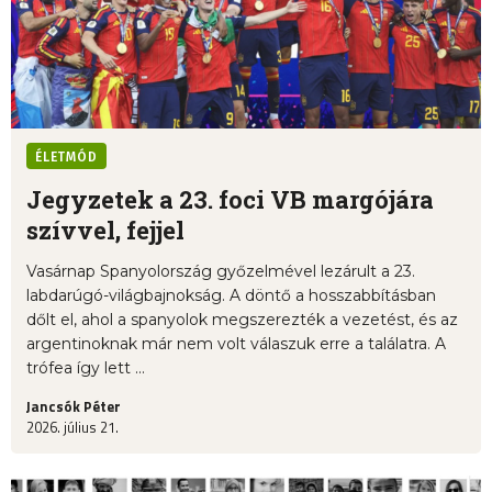
ÉLETMÓD
Jegyzetek a 23. foci VB margójára
szívvel, fejjel
Vasárnap Spanyolország győzelmével lezárult a 23.
labdarúgó-világbajnokság. A döntő a hosszabbításban
dőlt el, ahol a spanyolok megszerezték a vezetést, és az
argentinoknak már nem volt válaszuk erre a találatra. A
trófea így lett ...
Jancsók Péter
2026. július 21.