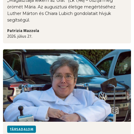
„Magasztalja lelkem az Urat” (Lk 1,46) – osztja meg
örömét Mária. Az augusztusi életige megértéséhez
Luther Márton és Chiara Lubich gondolatait hívjuk
segítségül.
Patrizia Mazzola
2026. július 27.
TÁRSADALOM