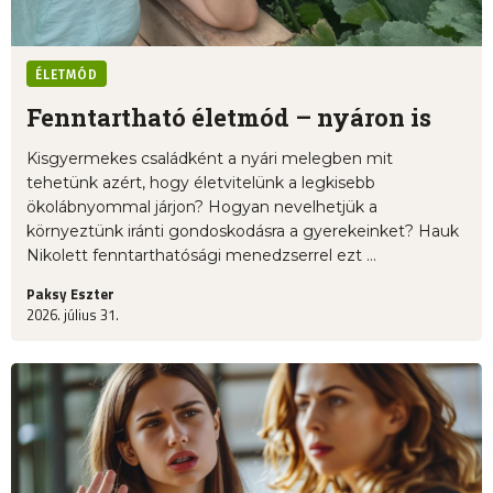
ÉLETMÓD
Fenntartható életmód – nyáron is
Kisgyermekes családként a nyári melegben mit
tehetünk azért, hogy életvitelünk a legkisebb
ökolábnyommal járjon? Hogyan nevelhetjük a
környeztünk iránti gondoskodásra a gyerekeinket? Hauk
Nikolett fenntarthatósági menedzserrel ezt ...
Paksy Eszter
2026. július 31.