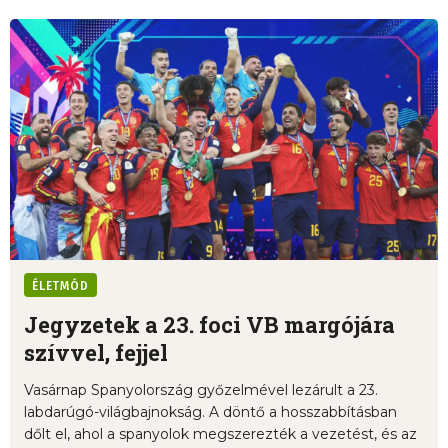
ÉLETMÓD
Jegyzetek a 23. foci VB margójára
szívvel, fejjel
Vasárnap Spanyolország győzelmével lezárult a 23.
labdarúgó-világbajnokság. A döntő a hosszabbításban
dőlt el, ahol a spanyolok megszerezték a vezetést, és az