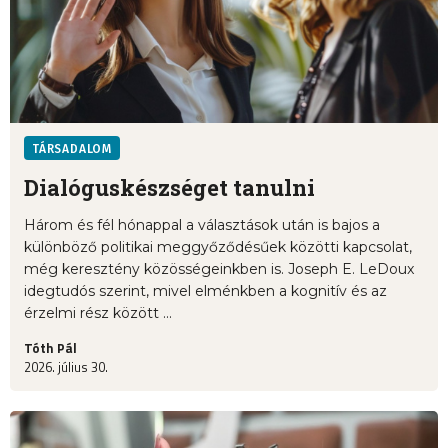
TÁRSADALOM
Dialóguskészséget tanulni
Három és fél hónappal a választások után is bajos a
különböző politikai meggyőződésűek közötti kapcsolat,
még keresztény közösségeinkben is. Joseph E. LeDoux
idegtudós szerint, mivel elménkben a kognitív és az
érzelmi rész között ...
Tóth Pál
2026. július 30.