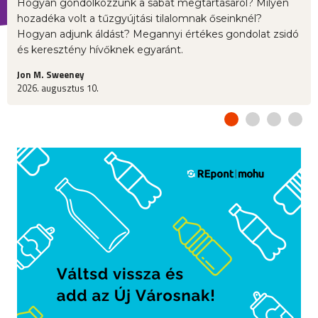
Hogyan gondolkozzunk a sábát megtartásáról? Milyen
hozadéka volt a tűzgyújtási tilalomnak őseinknél?
Hogyan adjunk áldást? Megannyi értékes gondolat zsidó
és keresztény hívőknek egyaránt.
Jon M. Sweeney
2026. augusztus 10.