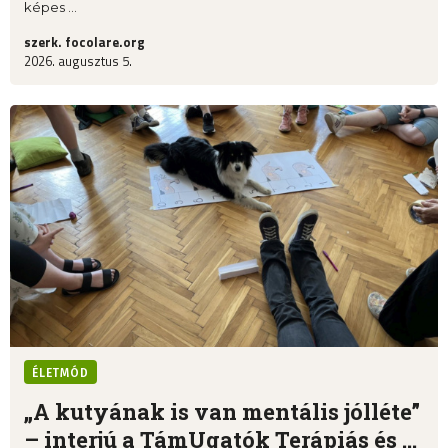
képes ...
szerk. focolare.org
2026. augusztus 5.
ÉLETMÓD
„A kutyának is van mentális jólléte”
– interjú a TámUgatók Terápiás és ...