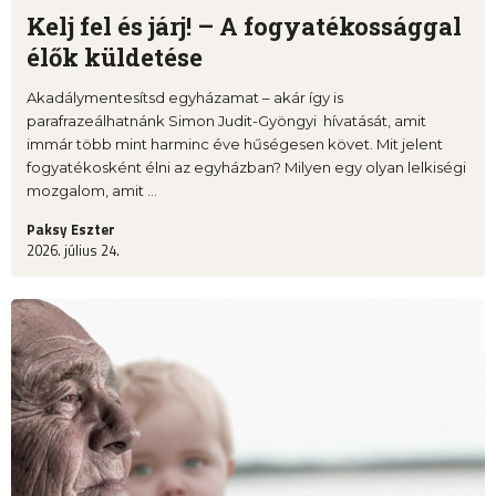
Kelj fel és járj! – A fogyatékossággal
élők küldetése
Akadálymentesítsd egyházamat – akár így is
parafrazeálhatnánk Simon Judit-Gyöngyi hívatását, amit
immár több mint harminc éve hűségesen követ. Mit jelent
fogyatékosként élni az egyházban? Milyen egy olyan lelkiségi
mozgalom, amit ...
Paksy Eszter
2026. július 24.