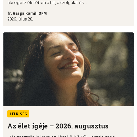
aki egész életében a hit, a szolgálat és ...
fr. Varga Kamill OFM
2026. július 28.
LELKISÉG
Az élet igéje – 2026. augusztus