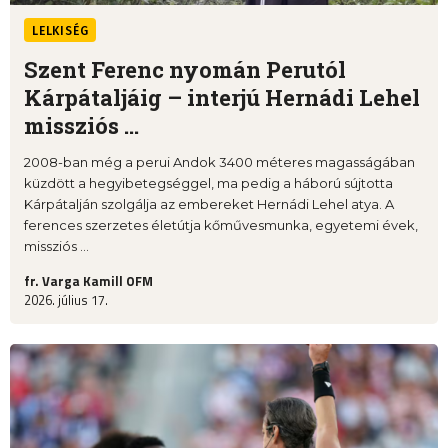
LELKISÉG
Szent Ferenc nyomán Perutól
Kárpátaljáig – interjú Hernádi Lehel
missziós ...
2008-ban még a perui Andok 3400 méteres magasságában
küzdött a hegyibetegséggel, ma pedig a háború sújtotta
Kárpátalján szolgálja az embereket Hernádi Lehel atya. A
ferences szerzetes életútja kőművesmunka, egyetemi évek,
missziós ...
fr. Varga Kamill OFM
2026. július 17.