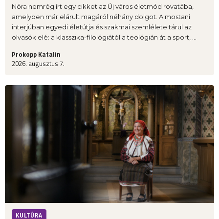
Nóra nemrég írt egy cikket az Új város életmód rovatába,
amelyben már elárult magáról néhány dolgot. A mostani
interjúban egyedi életútja és szakmai szemlélete tárul az
olvasók elé: a klasszika-filológiától a teológián át a sport, ...
Prokopp Katalin
2026. augusztus 7.
KULTÚRA