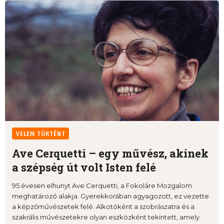
VELEM TÖRTÉNT
Ave Cerquetti – egy művész, akinek
a szépség út volt Isten felé
95 évesen elhunyt Ave Cerquetti, a Fokoláre Mozgalom
meghatározó alakja. Gyerekkorában agyagozott, ez vezette
a képzőművészetek felé. Alkotóként a szobrászatra és a
szakrális művészetekre olyan eszközként tekintett, amely