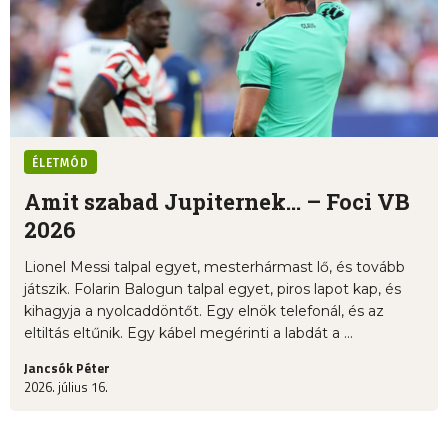
ÉLETMÓD
Amit szabad Jupiternek... – Foci VB
2026
Lionel Messi talpal egyet, mesterhármast lő, és tovább
játszik. Folarin Balogun talpal egyet, piros lapot kap, és
kihagyja a nyolcaddöntőt. Egy elnök telefonál, és az
eltiltás eltűnik. Egy kábel megérinti a labdát a ...
Jancsók Péter
2026. július 16.