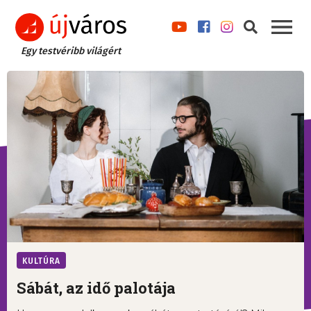
Egy testvéribb világért
KULTÚRA
Sábát, az idő palotája