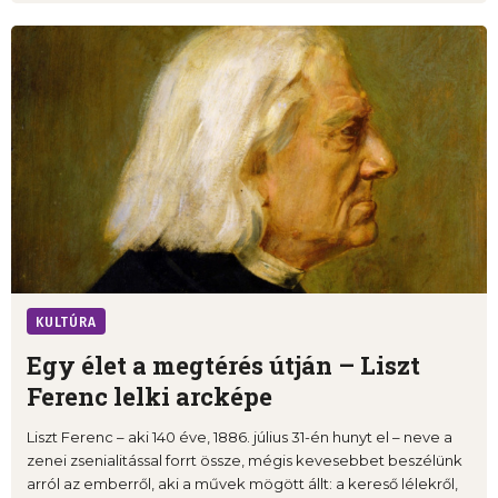
KULTÚRA
Egy élet a megtérés útján – Liszt
Ferenc lelki arcképe
Liszt Ferenc – aki 140 éve, 1886. július 31-én hunyt el – neve a
zenei zsenialitással forrt össze, mégis kevesebbet beszélünk
arról az emberről, aki a művek mögött állt: a kereső lélekről,