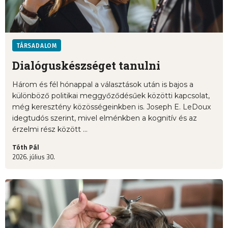
TÁRSADALOM
Dialóguskészséget tanulni
Három és fél hónappal a választások után is bajos a
különböző politikai meggyőződésűek közötti kapcsolat,
még keresztény közösségeinkben is. Joseph E. LeDoux
idegtudós szerint, mivel elménkben a kognitív és az
érzelmi rész között ...
Tóth Pál
2026. július 30.