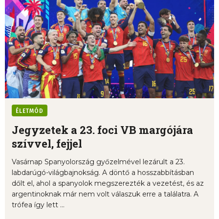
ÉLETMÓD
Jegyzetek a 23. foci VB margójára
szívvel, fejjel
Vasárnap Spanyolország győzelmével lezárult a 23.
labdarúgó-világbajnokság. A döntő a hosszabbításban
dőlt el, ahol a spanyolok megszerezték a vezetést, és az
argentinoknak már nem volt válaszuk erre a találatra. A
trófea így lett ...