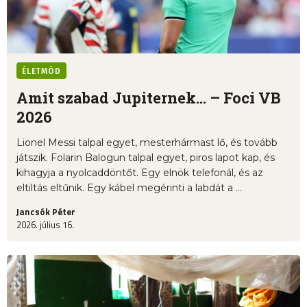
ÉLETMÓD
Amit szabad Jupiternek... – Foci VB
2026
Lionel Messi talpal egyet, mesterhármast lő, és tovább
játszik. Folarin Balogun talpal egyet, piros lapot kap, és
kihagyja a nyolcaddöntőt. Egy elnök telefonál, és az
eltiltás eltűnik. Egy kábel megérinti a labdát a ...
Jancsók Péter
2026. július 16.