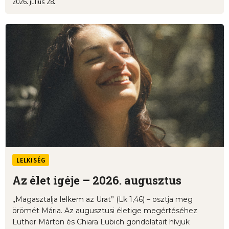
2026. július 28.
LELKISÉG
Az élet igéje – 2026. augusztus
„Magasztalja lelkem az Urat” (Lk 1,46) – osztja meg
örömét Mária. Az augusztusi életige megértéséhez
Luther Márton és Chiara Lubich gondolatait hívjuk