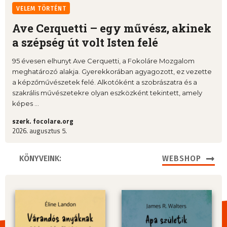
VELEM TÖRTÉNT
Ave Cerquetti – egy művész, akinek
a szépség út volt Isten felé
95 évesen elhunyt Ave Cerquetti, a Fokoláre Mozgalom
meghatározó alakja. Gyerekkorában agyagozott, ez vezette
a képzőművészetek felé. Alkotóként a szobrászatra és a
szakrális művészetekre olyan eszközként tekintett, amely
képes ...
szerk. focolare.org
2026. augusztus 5.
KÖNYVEINK:
WEBSHOP