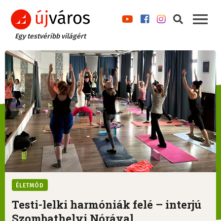
Egy testvéribb világért
ÉLETMÓD
Testi-lelki harmóniák felé – interjú
Szombathelyi Nórával