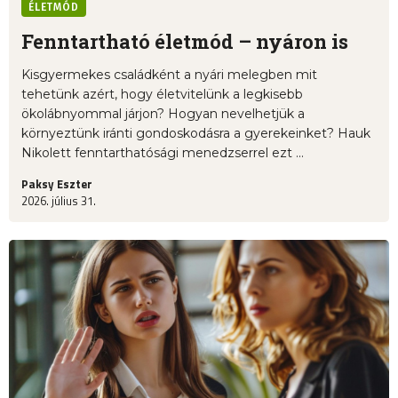
ÉLETMÓD
Fenntartható életmód – nyáron is
Kisgyermekes családként a nyári melegben mit
tehetünk azért, hogy életvitelünk a legkisebb
ökolábnyommal járjon? Hogyan nevelhetjük a
környeztünk iránti gondoskodásra a gyerekeinket? Hauk
Nikolett fenntarthatósági menedzserrel ezt ...
Paksy Eszter
2026. július 31.