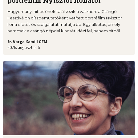
portréfilm Nyisztor Ilonáról
Hagyomány, hit és ének találkozik a vásznon: a Csángó
Fesztiválon díszbemutatóként vetített portréfilm Nyisztor
Ilona életét és szolgálatát mutatja be. Egy alkotás, amely
nemcsak a csángó népdal kincsét idézi fel, hanem hitből ...
fr. Varga Kamill OFM
2026. augusztus 6.