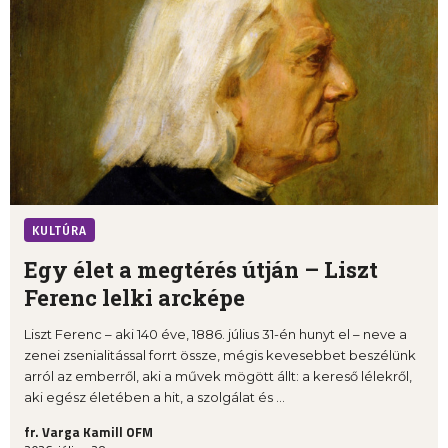
KULTÚRA
Egy élet a megtérés útján – Liszt
Ferenc lelki arcképe
Liszt Ferenc – aki 140 éve, 1886. július 31-én hunyt el – neve a
zenei zsenialitással forrt össze, mégis kevesebbet beszélünk
arról az emberről, aki a művek mögött állt: a kereső lélekről,
aki egész életében a hit, a szolgálat és ...
fr. Varga Kamill OFM