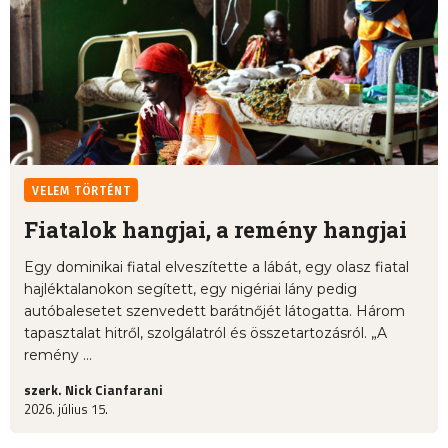
VELEM TÖRTÉNT
Fiatalok hangjai, a remény hangjai
Egy dominikai fiatal elveszítette a lábát, egy olasz fiatal
hajléktalanokon segített, egy nigériai lány pedig
autóbalesetet szenvedett barátnőjét látogatta. Három
tapasztalat hitről, szolgálatról és összetartozásról. „A
remény ...
szerk. Nick Cianfarani
2026. július 15.