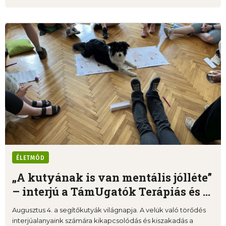
ÉLETMÓD
„A kutyának is van mentális jólléte”
– interjú a TámUgatók Terápiás és ...
Augusztus 4. a segítőkutyák világnapja. A velük való törődés
interjúalanyaink számára kikapcsolódás és kiszakadás a