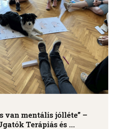
 van mentális jólléte” –
gatók Terápiás és ...