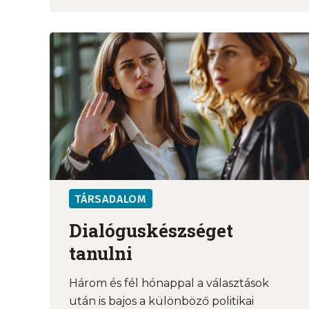
TÁRSADALOM
Dialóguskészséget
tanulni
Három és fél hónappal a választások
után is bajos a különböző politikai