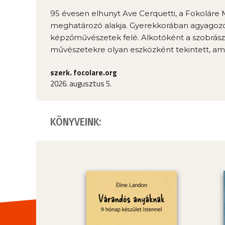
95 évesen elhunyt Ave Cerquetti, a Fokolár
meghatározó alakja. Gyerekkorában agyagozot
képzőművészetek felé. Alkotóként a szobrászat
művészetekre olyan eszközként tekintett, ame
szerk. focolare.org
2026. augusztus 5.
KÖNYVEINK: