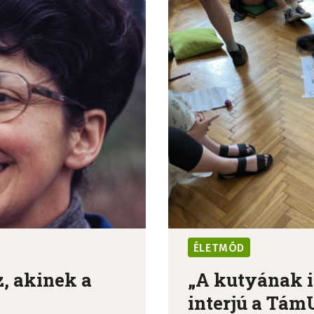
ÉLETMÓD
, akinek a
„A kutyának is
interjú a TámU