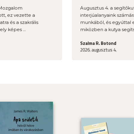
e Mozgalom
Augusztus 4. a segítőkut
t, ez vezette a
interjúalanyaink számár
ra és a szakrális
munkából, és egyúttal el
ly képes ...
miközben a kutya segíts
Szalma R. Botond
2026. augusztus 4.