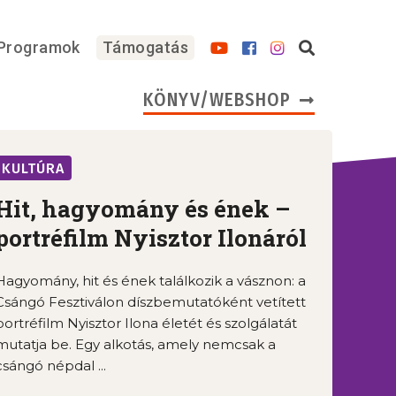
Programok
Támogatás
KÖNYV/WEBSHOP
KULTÚRA
Hit, hagyomány és ének –
portréfilm Nyisztor Ilonáról
Hagyomány, hit és ének találkozik a vásznon: a
Csángó Fesztiválon díszbemutatóként vetített
portréfilm Nyisztor Ilona életét és szolgálatát
mutatja be. Egy alkotás, amely nemcsak a
csángó népdal ...