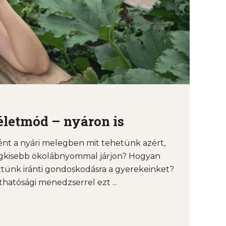
életmód – nyáron is
nt a nyári melegben mit tehetünk azért,
egkisebb ökolábnyommal járjon? Hogyan
tünk iránti gondoskodásra a gyerekeinket?
hatósági menedzserrel ezt ...