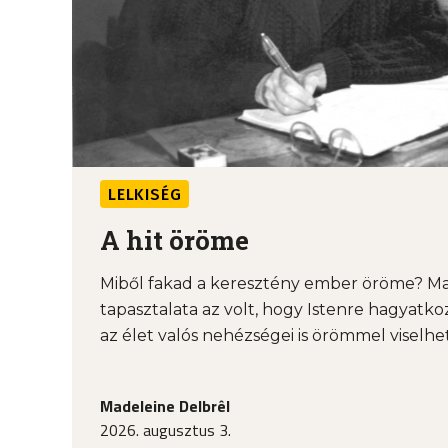
LELKISÉG
A hit öröme
Miből fakad a keresztény ember öröme? Ma
tapasztalata az volt, hogy Istenre hagyatkoz
az élet valós nehézségei is örömmel viselhe
Madeleine Delbrêl
2026. augusztus 3.