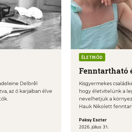
ÉLETMÓD
Fenntartható 
deleine Delbrêl
Kisgyermekes családké
va, az ő karjaiban élve
hogy életvitelünk a l
tők.
nevelhetjük a környez
Hauk Nikolett fenntart
Paksy Eszter
2026. július 31.