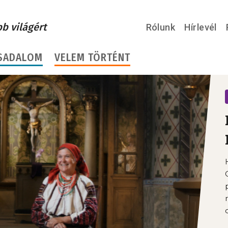
bb világért
Rólunk
Hírlevél
SADALOM
VELEM TÖRTÉNT