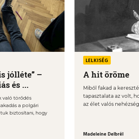
LELKISÉG
 jólléte” –
A hit öröme
s és ...
Miből fakad a keresz
tapasztalata az volt, h
k való törődés
az élet valós nehézség
zakadás a polgári
tuk biztosítani, hogy
Madeleine Delbrêl