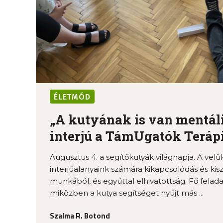
ÉLETMÓD
„A kutyának is van mentális
interjú a TámUgatók Terápiá
Augusztus 4. a segítőkutyák világnapja. A velü
interjúalanyaink számára kikapcsolódás és kis
munkából, és egyúttal elhivatottság. Fő felada
miközben a kutya segítséget nyújt más ...
Szalma R. Botond