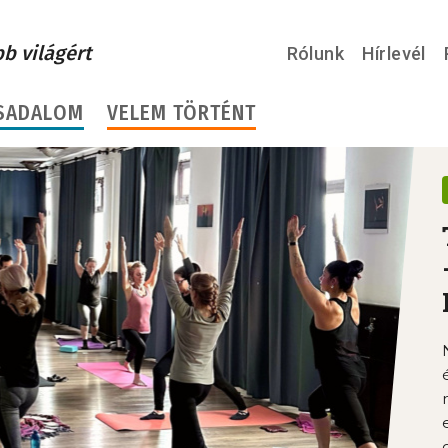
bb világért
Rólunk
Hírlevél
SADALOM
VELEM TÖRTÉNT