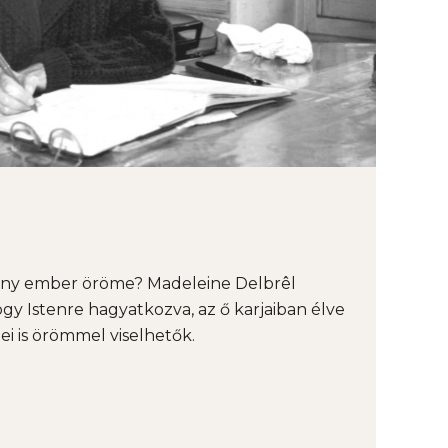
tény ember öröme? Madeleine Delbrêl
ogy Istenre hagyatkozva, az ő karjaiban élve
ei is örömmel viselhetők.