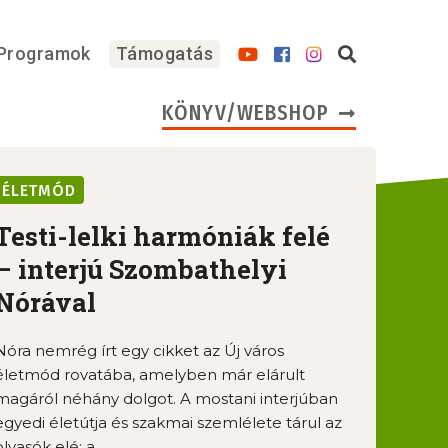
Programok
Támogatás
KÖNYV/WEBSHOP
ÉLETMÓD
Testi-lelki harmóniák felé
– interjú Szombathelyi
Nórával
Nóra nemrég írt egy cikket az Új város
életmód rovatába, amelyben már elárult
magáról néhány dolgot. A mostani interjúban
egyedi életútja és szakmai szemlélete tárul az
olvasók elé: a ...