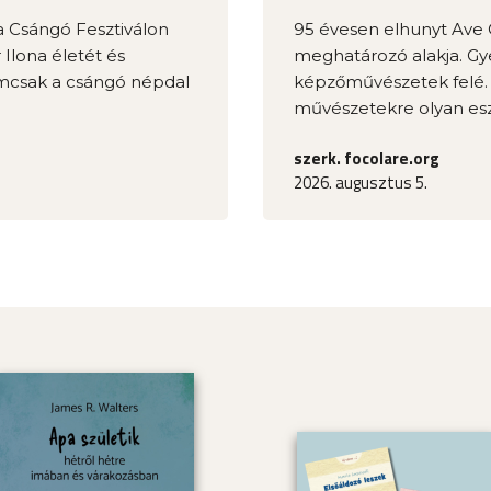
a Csángó Fesztiválon
95 évesen elhunyt Ave 
 Ilona életét és
meghatározó alakja. Gy
emcsak a csángó népdal
képzőművészetek felé. A
művészetekre olyan eszk
szerk. focolare.org
2026. augusztus 5.