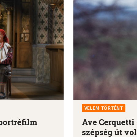
VELEM TÖRTÉNT
portréfilm
Ave Cerquetti
szépség út vol