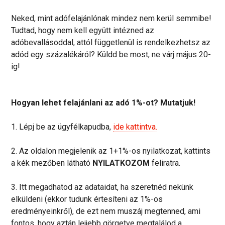
Neked, mint adófelajánlónak mindez nem kerül semmibe!
Tudtad, hogy nem kell együtt intézned az
adóbevallásoddal, attól függetlenül is rendelkezhetsz az
adód egy százalékáról? Küldd be most, ne várj május 20-
ig!
Hogyan lehet felajánlani az adó 1%-ot? Mutatjuk!
1. Lépj be az ügyfélkapudba,
ide kattintva.
2. Az oldalon megjelenik az 1+1%-os nyilatkozat, kattints
a kék mezőben látható
NYILATKOZOM
feliratra.
3. Itt megadhatod az adataidat, ha szeretnéd nekünk
elküldeni (ekkor tudunk értesíteni az 1%-os
eredményeinkről), de ezt nem muszáj megtenned, ami
fontos, hogy aztán lejjebb görgetve megtalálod a