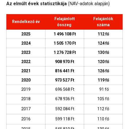
Az elmúlt évek statisztikája
(NAV-adatok alapján)
Felajánlott
Felajánlók
Rendelkező év
összeg
száma
2025
1 496 108 Ft
112 fő
2024
1 505 170 Ft
124 fő
2023
1 276 728 Ft
130 fő
2022
908 970 Ft
120 fő
2021
816 441 Ft
126 fő
2020
973 527 Ft
119 fő
2019
696 568 Ft
91 fő
2018
678 936 Ft
105 fő
2017
592 084 Ft
112 fő
2016
599 118 Ft
110 fő