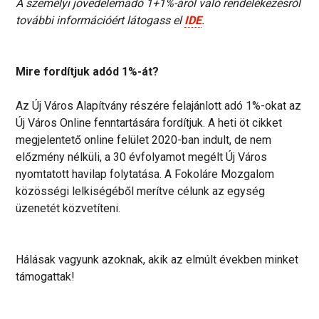
A személyi jövedelemadó 1+1%-áról való rendelékezésről
további információért látogass el
IDE
.
Mire fordítjuk adód 1%-át?
Az Új Város Alapítvány részére felajánlott adó 1%-okat az
Új Város Online fenntartására fordítjuk. A heti öt cikket
megjelentető online felület 2020-ban indult, de nem
előzmény nélküli, a 30 évfolyamot megélt Új Város
nyomtatott havilap folytatása. A Fokoláre Mozgalom
közösségi lelkiségéből merítve célunk az egység
üzenetét közvetíteni.
Hálásak vagyunk azoknak, akik az elmúlt években minket
támogattak!