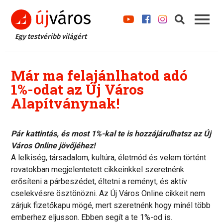
Egy testvéribb világért
Már ma felajánlhatod adó
1%-odat az Új Város
Alapítványnak!
Pár kattintás, és most 1%-kal te is hozzájárulhatsz az Új
Város Online jövőjéhez!
A lelkiség, társadalom, kultúra, életmód és velem történt
rovatokban megjelentetett cikkeinkkel szeretnénk
erősíteni a párbeszédet, éltetni a reményt, és aktív
cselekvésre ösztönözni. Az Új Város Online cikkeit nem
zárjuk fizetőkapu mögé, mert szeretnénk hogy minél több
emberhez eljusson. Ebben segít a te 1%-od is.