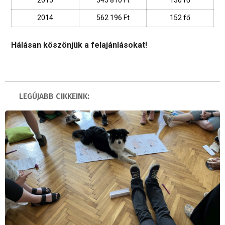
2015
545 810 Ft
130 fő
2014
562 196 Ft
152 fő
Hálásan köszönjük a felajánlásokat!
LEGÚJABB CIKKEINK: