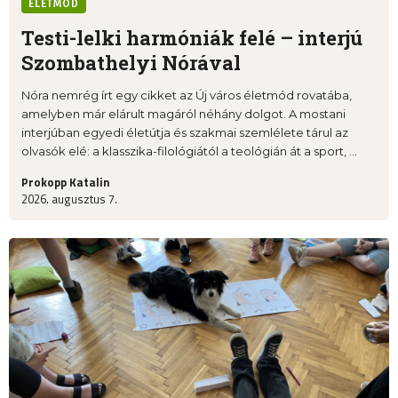
ÉLETMÓD
Testi-lelki harmóniák felé – interjú
Szombathelyi Nórával
Nóra nemrég írt egy cikket az Új város életmód rovatába,
amelyben már elárult magáról néhány dolgot. A mostani
interjúban egyedi életútja és szakmai szemlélete tárul az
olvasók elé: a klasszika-filológiától a teológián át a sport, ...
Prokopp Katalin
2026. augusztus 7.