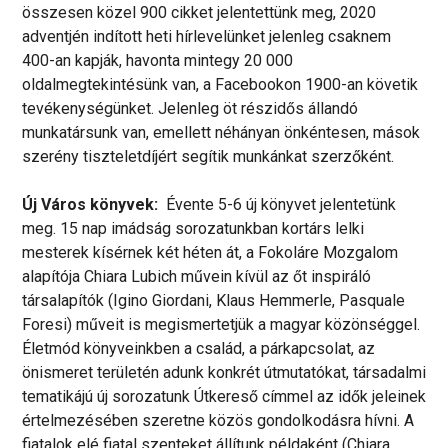
összesen közel 900 cikket jelentettünk meg, 2020
adventjén indított heti hírlevelünket jelenleg csaknem
400-an kapják, havonta mintegy 20 000
oldalmegtekintésünk van, a Facebookon 1900-an követik
tevékenységünket. Jelenleg öt részidős állandó
munkatársunk van, emellett néhányan önkéntesen, mások
szerény tiszteletdíjért segítik munkánkat szerzőként.
Új Város könyvek:
Évente 5-6 új könyvet jelentetünk
meg. 15 nap imádság sorozatunkban kortárs lelki
mesterek kísérnek két héten át, a Fokoláre Mozgalom
alapítója Chiara Lubich művein kívül az őt inspiráló
társalapítók (Igino Giordani, Klaus Hemmerle, Pasquale
Foresi) műveit is megismertetjük a magyar közönséggel.
Életmód könyveinkben a család, a párkapcsolat, az
önismeret területén adunk konkrét útmutatókat, társadalmi
tematikájú új sorozatunk Útkereső címmel az idők jeleinek
értelmezésében szeretne közös gondolkodásra hívni. A
fiatalok elé fiatal szenteket állítunk példaként (Chiara