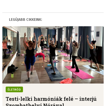
LEGÚJABB CIKKEINK:
ÉLETMÓD
Testi-lelki harmóniák felé – interjú
Szombathelyi Nórával