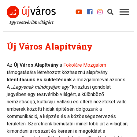
Egy testvéribb világért
Új Város Alapítvány
Az
Új Város Alapítvány
a
Fokoláre Mozgalom
támogatására létrehozott közhasznú alapítvány.
Identitásunk és küldetésünk
a mozgaloméval azonos.
A
„Legyenek mindnyájan egy”
krisztusi gondolat
jegyében egy testvéribb világért, a különböző
nemzetiségű, kultúrájú, vallású és eltérő nézeteket valló
emberek közötti hidak építésén dolgozunk a
kommunikáció, a képzés és a közösségszervezés
területén. Szeretnénk bemutatni minél több jót a világban,
kimondani a rosszat és keresni a megoldást a