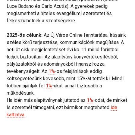
Luce Badano és Carlo Acutis). A gyerekek pedig
megismerheti a hiteles evangéliumi szeretetet és
felkészülhetnek a szentségekre.
2025-ös célunk:
Az Új Város Online fenntartása, írásaink
széles körű terjesztése, kommunikációnk megújítása. A
heti öt cikk megjelentetését évi kb. 11 millió forintból
tudjuk biztosítani. Az alapítvány könyvértékesítésből,
pályázatokból és adományokból finanszírozza
tevékenységeit. Az
1%
-os felajánlások eddig
költségvetésünk kevesebb, mint 15%-át tették ki. Minél
többen ajánlják fel
1%
-ukat, annál biztosabb a
működésünk.
Ha idén más alapítványnak juttatod az
1%
-odat, de minket
is szeretnél támogatni, ezt bármikor megteheted
ide
kattintva
.