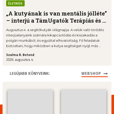
ÉLETMÓD
„A kutyának is van mentális jólléte”
– interjú a TámUgatók Terápiás és ...
Augusztus 4. a segítőkutyák világnapja. A velük való törődés
interjúalanyaink számára kikapcsolódás és kiszakadás a
polgári munkából, és egyúttal elhivatottság. Fő feladatuk
biztosítani, hogy miközben a kutya segítséget nyújt más ...
Szalma R. Botond
2026. augusztus 4.
LEGÚJABB KÖNYVEINK:
WEBSHOP