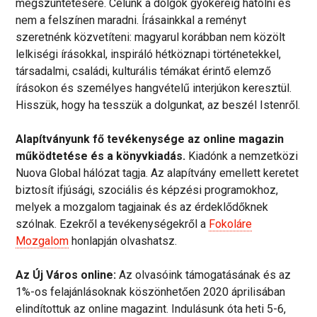
megszüntetésére. Célunk a dolgok gyökeréig hatolni és
nem a felszínen maradni. Írásainkkal a reményt
szeretnénk közvetíteni: magyarul korábban nem közölt
lelkiségi írásokkal, inspiráló hétköznapi történetekkel,
társadalmi, családi, kulturális témákat érintő elemző
írásokon és személyes hangvételű interjúkon keresztül.
Hisszük, hogy ha tesszük a dolgunkat, az beszél Istenről.
Alapítványunk fő tevékenysége az online magazin
működtetése és a könyvkiadás.
Kiadónk a nemzetközi
Nuova Global hálózat tagja. Az alapítvány emellett keretet
biztosít ifjúsági, szociális és képzési programokhoz,
melyek a mozgalom tagjainak és az érdeklődőknek
szólnak. Ezekről a tevékenységekről a
Fokoláre
Mozgalom
honlapján olvashatsz.
Az Új Város online:
Az olvasóink támogatásának és az
1%-os felajánlásoknak köszönhetően 2020 áprilisában
elindítottuk az online magazint. Indulásunk óta heti 5-6,