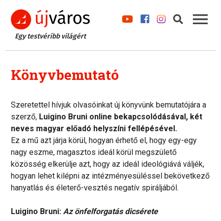
Egy testvéribb világért
Könyvbemutató
Szeretettel hívjuk olvasóinkat új könyvünk bemutatójára a
szerző,
Luigino Bruni online bekapcsolódásával, két
neves magyar előadó helyszíni fellépésével.
Ez a mű azt járja körül, hogyan érhető el, hogy egy-egy
nagy eszme, magasztos ideál körül megszülető
közösség elkerülje azt, hogy az ideál ideológiává váljék,
hogyan lehet kilépni az intézményesüléssel bekövetkező
hanyatlás és életerő-vesztés negatív spiráljából.
Luigino Bruni:
Az önfelforgatás dicsérete