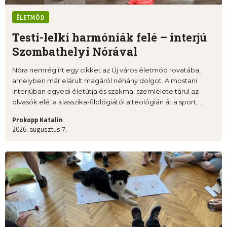
ÉLETMÓD
Testi-lelki harmóniák felé – interjú
Szombathelyi Nórával
Nóra nemrég írt egy cikket az Új város életmód rovatába,
amelyben már elárult magáról néhány dolgot. A mostani
interjúban egyedi életútja és szakmai szemlélete tárul az
olvasók elé: a klasszika-filológiától a teológián át a sport, ...
Prokopp Katalin
2026. augusztus 7.