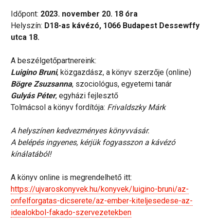
Időpont:
2023. november 20. 18 óra
Helyszín:
D18-as kávézó, 1066 Budapest Dessewffy
utca 18.
A beszélgetőpartnereink:
Luigino Bruni
, közgazdász, a könyv szerzője (online)
Bögre Zsuzsanna
, szociológus, egyetemi tanár
Gulyás Péter
, egyházi fejlesztő
Tolmácsol a könyv fordítója:
Frivaldszky Márk
A helyszínen kedvezményes könyvvásár.
A belépés ingyenes, kérjük fogyasszon a kávézó
kínálatából!
A könyv online is megrendelhető itt:
https://ujvaroskonyvek.hu/konyvek/luigino-bruni/az-
onfelforgatas-dicserete/az-ember-kiteljesedese-az-
idealokbol-fakado-szervezetekben