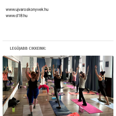
www.ujvaroskonyvek.hu
www.d18.hu
LEGÚJABB CIKKEINK: