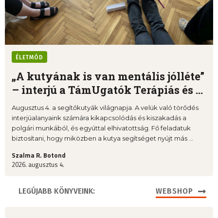
ÉLETMÓD
„A kutyának is van mentális jólléte”
– interjú a TámUgatók Terápiás és ...
Augusztus 4. a segítőkutyák világnapja. A velük való törődés
interjúalanyaink számára kikapcsolódás és kiszakadás a
polgári munkából, és egyúttal elhivatottság. Fő feladatuk
biztosítani, hogy miközben a kutya segítséget nyújt más ...
Szalma R. Botond
2026. augusztus 4.
LEGÚJABB KÖNYVEINK:
WEBSHOP