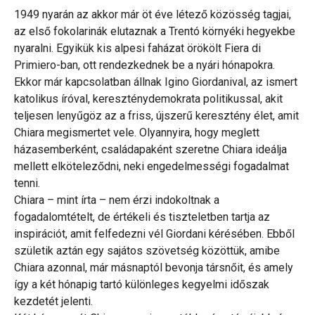
1949 nyarán az akkor már öt éve létező közösség tagjai,
az első fokolarinák elutaznak a Trentó környéki hegyekbe
nyaralni. Egyikük kis alpesi faházat örökölt Fiera di
Primiero-ban, ott rendezkednek be a nyári hónapokra.
Ekkor már kapcsolatban állnak Igino Giordanival, az ismert
katolikus íróval, kereszténydemokrata politikussal, akit
teljesen lenyűgöz az a friss, újszerű keresztény élet, amit
Chiara megismertet vele. Olyannyira, hogy meglett
házasemberként, családapaként szeretne Chiara ideálja
mellett elköteleződni, neki engedelmességi fogadalmat
tenni.
Chiara – mint írta – nem érzi indokoltnak a
fogadalomtételt, de értékeli és tiszteletben tartja az
inspirációt, amit felfedezni vél Giordani kérésében. Ebből
születik aztán egy sajátos szövetség közöttük, amibe
Chiara azonnal, már másnaptól bevonja társnőit, és amely
így a két hónapig tartó különleges kegyelmi időszak
kezdetét jelenti.