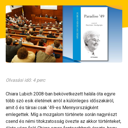
Olvasási idő: 4 perc
Chiara Lubich 2008-ban bekövetkezett halála óta egyre
több szó esik életének arról a különleges időszakáról,
amit ő és társai csak ’49-es Mennyországként
emlegettek. Míg a mozgalom története során nagyrészt
csend és némi titokzatosság övezte az akkor történteket,