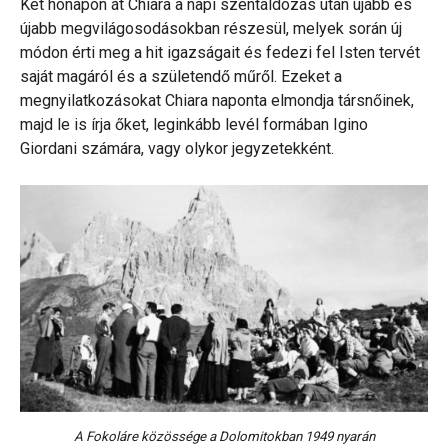
Két hónapon át Chiara a napi szentáldozás után újabb és
újabb megvilágosodásokban részesül, melyek során új
módon érti meg a hit igazságait és fedezi fel Isten tervét
saját magáról és a születendő műről. Ezeket a
megnyilatkozásokat Chiara naponta elmondja társnőinek,
majd le is írja őket, leginkább levél formában Igino
Giordani számára, vagy olykor jegyzetekként.
A Fokoláre közössége a Dolomitokban 1949 nyarán