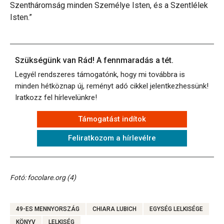
Szentháromság minden Személye Isten, és a Szentlélek
Isten.”
Szükségünk van Rád! A fennmaradás a tét.
Legyél rendszeres támogatónk, hogy mi továbbra is
minden hétköznap új, reményt adó cikkel jelentkezhessünk!
Iratkozz fel hírlevelünkre!
Támogatást indítok
Feliratkozom a hírlevélre
Fotó: focolare.org (4)
49-ES MENNYORSZÁG
CHIARA LUBICH
EGYSÉG LELKISÉGE
KÖNYV
LELKISÉG