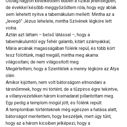
Utólag nagyon kételkedtem ebben a fizikai jelenségben,
de évekkel később meggyőződtem róla, hogy egy ablak
sem lehetett nyitva a tabernákulum mellett. Mintha az a
„levegő” Jézus lehelete, mintha Szívének légköre lett
volna.
Aztán azt láttam – belső látással –, hogy a
tabernákulumtól egy fehér galamb, kitárt szárnyakkal,
Mária arcának magasságában fölénk repül, és több kört
tesz fölöttünk, majd megáll, mintha meg akarna
világosítani, de nem világosított meg.
Megértettem, hogy a Szentlélek a menny légköre az Atya
ölén.
Amikor kijöttem, nem volt bátorságom elmondani a
társnőimnek, hogy mi történt, de a tűzpiros égre tekintve,
a villanyvezetéken három kismadarat pillantottam meg.
Egy pedig a templom mögül jött, és fölénk repült.
A templomban történteknek még egészen a hatása alatt,
bátorságot merítettem, hogy beszéljek, mert úgy tűnt,
hogy az a három kicsiben jelképezi, hogy a