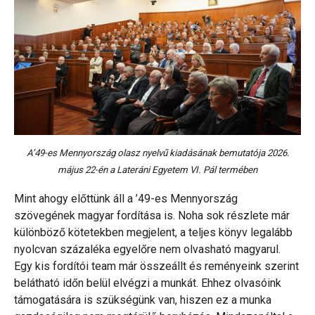
A’49-es Mennyország olasz nyelvű kiadásának bemutatója 2026.
május 22-én a Lateráni Egyetem VI. Pál termében
Mint ahogy előttünk áll a ’49-es Mennyország
szövegének magyar fordítása is. Noha sok részlete már
különböző kötetekben megjelent, a teljes könyv legalább
nyolcvan százaléka egyelőre nem olvasható magyarul.
Egy kis fordítói team már összeállt és reményeink szerint
belátható időn belül elvégzi a munkát. Ehhez olvasóink
támogatására is szükségünk van, hiszen ez a munka