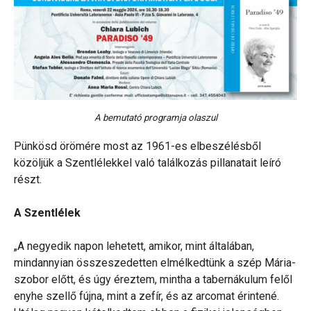
A bemutató programja olaszul
Pünkösd örömére most az 1961-es elbeszélésből
közöljük a Szentlélekkel való találkozás pillanatait leíró
részt.
A Szentlélek
„A negyedik napon lehetett, amikor, mint általában,
mindannyian összeszedetten elmélkedtünk a szép Mária-
szobor előtt, és úgy éreztem, mintha a tabernákulum felől
enyhe szellő fújna, mint a zefír, és az arcomat érintené.