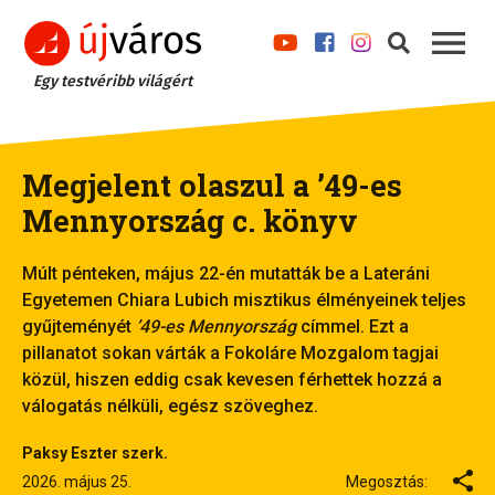
Egy testvéribb világért
Megjelent olaszul a ’49-es
Mennyország c. könyv
Múlt pénteken, május 22-én mutatták be a Lateráni
Egyetemen Chiara Lubich misztikus élményeinek teljes
gyűjteményét
’49-es Mennyország
címmel. Ezt a
pillanatot sokan várták a Fokoláre Mozgalom tagjai
közül, hiszen eddig csak kevesen férhettek hozzá a
válogatás nélküli, egész szöveghez.
Paksy Eszter szerk.
2026. május 25.
Megosztás: