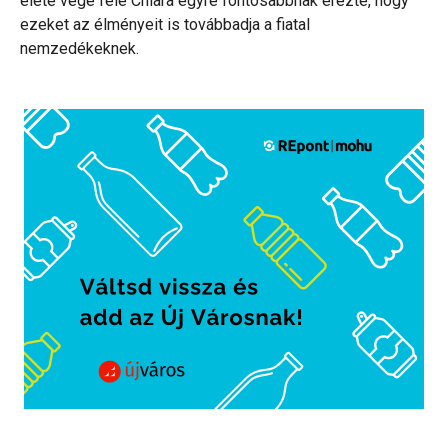
élete vége felé Chiara egyre fontosabbnak érezte, hogy
ezeket az élményeit is továbbadja a fiatal
nemzedékeknek.