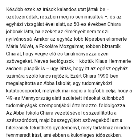
Később ezek az írások kalandos utat jártak be –
szétszóródtak, részben meg is semmisültek –, és az
egyházi vizsgálat évei alatt, az 50-es években Chiara
jobbnak látta, ha ezeket az élményeit nem teszi
nyilvánossá. Amikor az egyház több lépésben elismerte
Mária Művét, a Fokoláre Mozgalmat, többen biztatták
Chiarát, hogy vegye elő és tanulmányozza ezen
szövegeket. Neves teológusok – köztük Klaus Hemmerle
aacheni püspök is – úgy látták, hogy itt az egész egyház
számára szóló kincs rejtőzik. Ezért Chiara 1990-ben
megalapította az Abba Iskolát, egy tudományközi
kutatócsoportot, melynek mai napig a legfőbb célja, hogy a
’49-es Mennyország alatt született írásokat különböző
tudományágak szempontjából értelmezze, feldolgozza.
Az Abba Iskola Chiara vezetésével összeállította a
szétszóródott, majd összegyűjtött szövegekből azt a
hitelesnek tekinthető gyűjteményt, mely tartalmaz minden
fennmaradt írást, ami ebben a különleges időszakban,