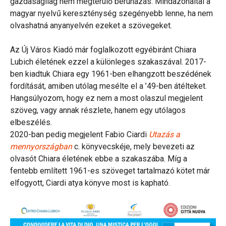
gazdaságilag nem megtérülő beruházás. Mindazonáltal a
magyar nyelvű kereszténység szegényebb lenne, ha nem
olvashatná anyanyelvén ezeket a szövegeket.
Az Új Város Kiadó már foglalkozott egyébiránt Chiara
Lubich életének ezzel a különleges szakaszával. 2017-
ben kiadtuk Chiara egy 1961-ben elhangzott beszédének
fordítását, amiben utólag mesélte el a ’49-ben átélteket.
Hangsúlyozom, hogy ez nem a most olaszul megjelent
szöveg, vagy annak részlete, hanem egy utólagos
elbeszélés.
2020-ban pedig megjelent Fabio Ciardi
Utazás a
mennyországban
c. könyvecskéje, mely bevezeti az
olvasót Chiara életének ebbe a szakaszába. Míg a
fentebb említett 1961-es szöveget tartalmazó kötet már
elfogyott, Ciardi atya könyve most is kapható.