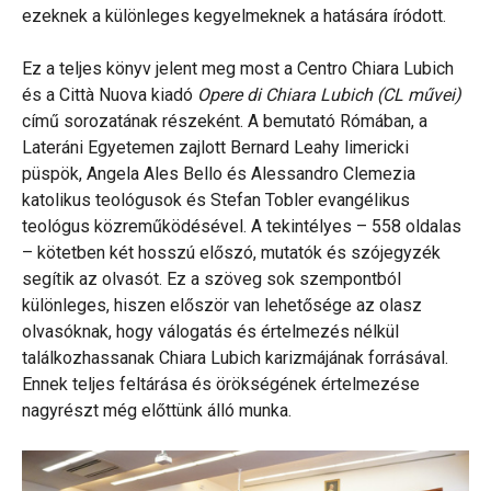
ezeknek a különleges kegyelmeknek a hatására íródott.
Ez a teljes könyv jelent meg most a Centro Chiara Lubich
és a Città Nuova kiadó
Opere di Chiara Lubich (CL művei)
című sorozatának részeként. A bemutató Rómában, a
Lateráni Egyetemen zajlott Bernard Leahy limericki
püspök, Angela Ales Bello és Alessandro Clemezia
katolikus teológusok és Stefan Tobler evangélikus
teológus közreműködésével. A tekintélyes – 558 oldalas
– kötetben két hosszú előszó, mutatók és szójegyzék
segítik az olvasót. Ez a szöveg sok szempontból
különleges, hiszen először van lehetősége az olasz
olvasóknak, hogy válogatás és értelmezés nélkül
találkozhassanak Chiara Lubich karizmájának forrásával.
Ennek teljes feltárása és örökségének értelmezése
nagyrészt még előttünk álló munka.