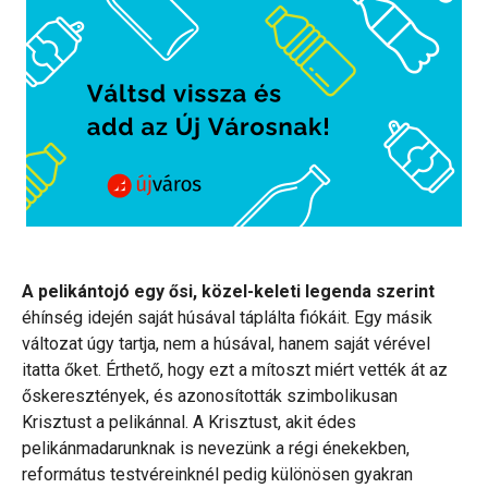
A pelikántojó egy ősi, közel-keleti legenda szerint
éhínség idején saját húsával táplálta fiókáit. Egy másik
változat úgy tartja, nem a húsával, hanem saját vérével
itatta őket. Érthető, hogy ezt a mítoszt miért vették át az
őskeresztények, és azonosították szimbolikusan
Krisztust a pelikánnal. A Krisztust, akit édes
pelikánmadarunknak is nevezünk a régi énekekben,
református testvéreinknél pedig különösen gyakran