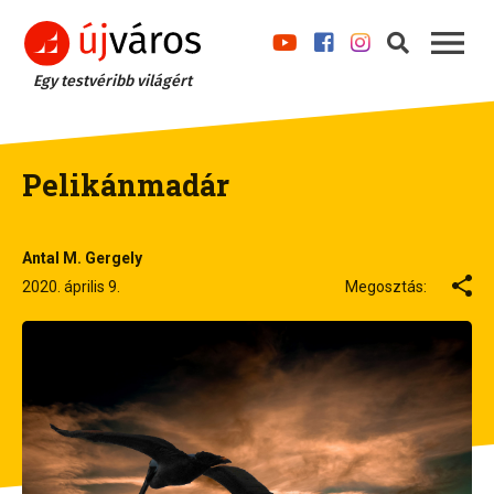
Egy testvéribb világért
Pelikánmadár
Antal M. Gergely
2020. április 9.
Megosztás: