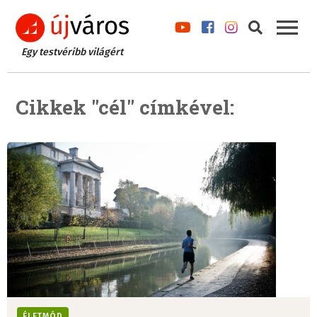
Egy testvéribb világért
Cikkek "cél" címkével:
ÉLETMÓD