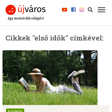
Egy testvéribb világért
Cikkek "első idők" címkével:
ÉLETMÓD