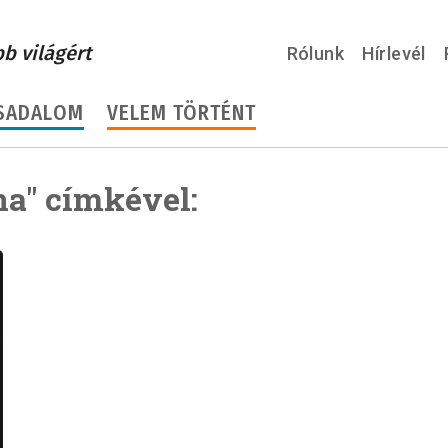
bb világért
Rólunk
Hírlevél
SADALOM
VELEM TÖRTÉNT
a" címkével: