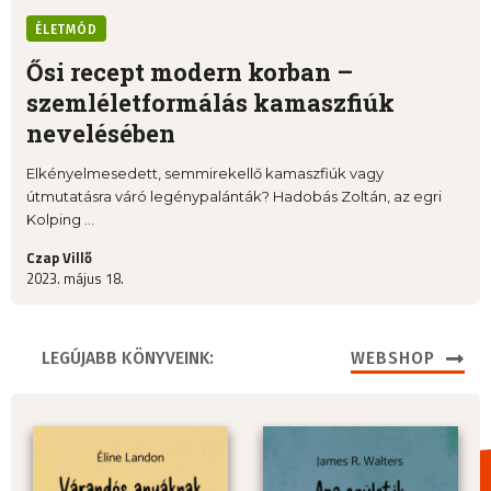
ÉLETMÓD
Ősi recept modern korban –
szemléletformálás kamaszfiúk
nevelésében
Elkényelmesedett, semmirekellő kamaszfiúk vagy
útmutatásra váró legénypalánták? Hadobás Zoltán, az egri
Kolping ...
Czap Villő
2023. május 18.
LEGÚJABB KÖNYVEINK:
WEBSHOP