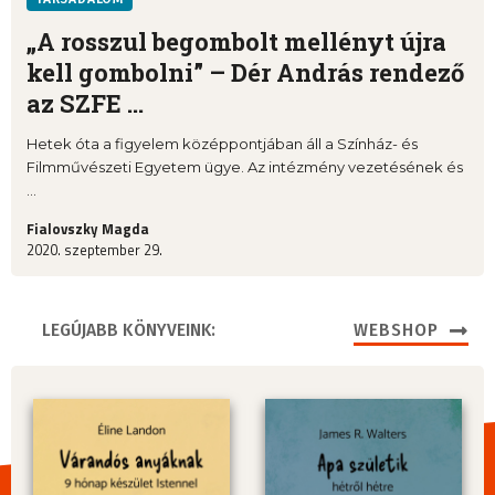
„A rosszul begombolt mellényt újra
kell gombolni” – Dér András rendező
az SZFE ...
Hetek óta a figyelem középpontjában áll a Színház- és
Filmművészeti Egyetem ügye. Az intézmény vezetésének és
...
Fialovszky Magda
2020. szeptember 29.
LEGÚJABB KÖNYVEINK:
WEBSHOP