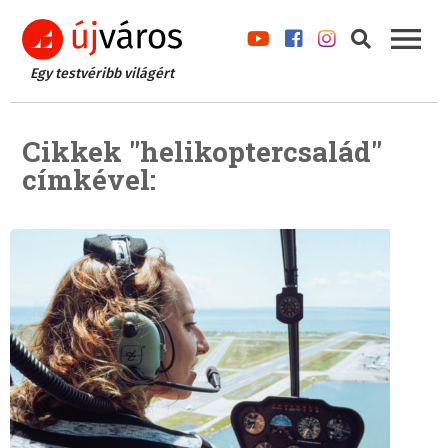
Egy testvéribb világért
Cikkek "helikoptercsalád"
címkével: