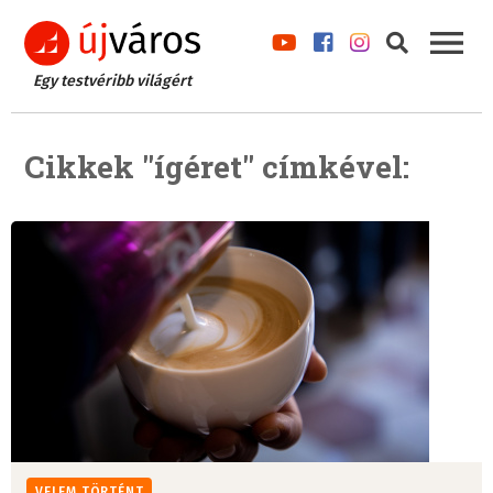
Egy testvéribb világért
Cikkek "ígéret" címkével:
VELEM TÖRTÉNT