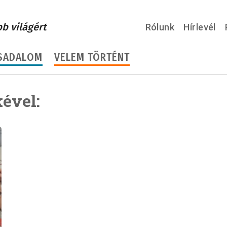
bb világért
Rólunk
Hírlevél
SADALOM
VELEM TÖRTÉNT
ével: