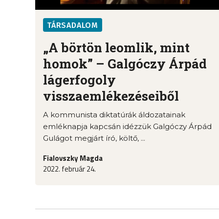
TÁRSADALOM
„A börtön leomlik, mint
homok” – Galgóczy Árpád
lágerfogoly
visszaemlékezéseiből
A kommunista diktatúrák áldozatainak
emléknapja kapcsán idézzük Galgóczy Árpád
Gulágot megjárt író, költő, ...
Fialovszky Magda
2022. február 24.