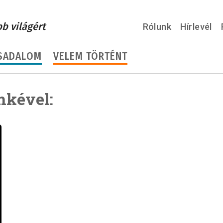
bb világért
Rólunk
Hírlevél
SADALOM
VELEM TÖRTÉNT
mkével: