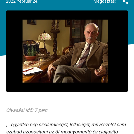
2022. február 24.
Megosztás:
Olvasási idő: 7 perc
„
…egyetlen nép szellemiségét, lelkiségét, művészetét sem
szabad azonosítani az őt megnyomorító és elaljasító