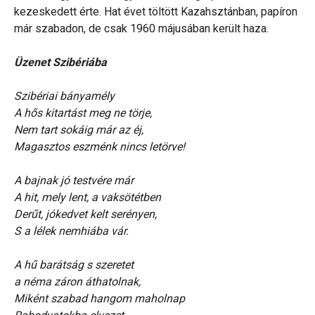
kezeskedett érte. Hat évet töltött Kazahsztánban, papíron
már szabadon, de csak 1960 májusában került haza.
Üzenet Szibériába
Szibériai bányamély
A hős kitartást meg ne törje,
Nem tart sokáig már az éj,
Magasztos eszménk nincs letörve!
A bajnak jó testvére már
A hit, mely lent, a vaksötétben
Derűt, jókedvet kelt serényen,
S a lélek nemhiába vár.
A hű barátság s szeretet
a néma záron áthatolnak,
Miként szabad hangom maholnap