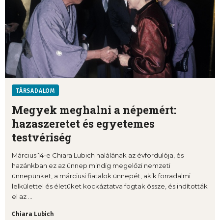
TÁRSADALOM
Megyek meghalni a népemért:
hazaszeretet és egyetemes
testvériség
Március 14-e Chiara Lubich halálának az évfordulója, és
hazánkban ez az ünnep mindig megelőzi nemzeti
ünnepünket, a márciusi fiatalok ünnepét, akik forradalmi
lelkülettel és életüket kockáztatva fogtak össze, és indították
el az ...
Chiara Lubich