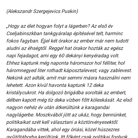
(Alekszandr Szergejevics Puskin)
„
Hogy az élet hogyan folyt a lágerben? Az első év
Cseljabinszkban tankgyáralap építésével telt, harminc
fokos fagyban. Éjjel két órakor az ember már nem tudott
aludni az éhségtől. Reggel hat órakor hozták az egész
napi fejadagot, ami egy 60 dekányi kenyéradag volt.
Ehhez kaptunk még naponta háromszor hol félliter, hol
háromnegyed liter rothadt káposztalevest, vagy zablevest.
Nekünk azt adták, amit már semmi másra használni nem
lehetett. Azon kívül havonta kaptunk 12 deka
kristálycukrot. Ha dolgozó brigádba sorolták az embert,
délben kapott még tíz deka vízben főtt köleskását. Az első
nagyon nehéz év után átkerültünk a karagandai
nagylágerbe. Moszkvából jött az ukáz, hogy bennünket,
politikaikat szét kell választani a köztörvényesektől.
Karagandába vittek, ahol egy óriási, közel húszezres
gyűjtőtáborba kerültünk. Itt főként csak politikai foglyok