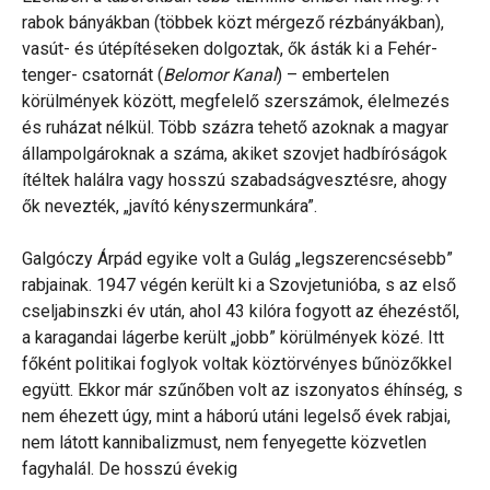
rabok bányákban (többek közt mérgező rézbányákban),
vasút- és útépítéseken dolgoztak, ők ásták ki a Fehér-
tenger- csatornát (
Belomor Kanal
) – embertelen
körülmények között, megfelelő szerszámok, élelmezés
és ruházat nélkül. Több százra tehető azoknak a magyar
állampolgároknak a száma, akiket szovjet hadbíróságok
ítéltek halálra vagy hosszú szabadságvesztésre, ahogy
ők nevezték, „javító kényszermunkára”.
Galgóczy Árpád egyike volt a Gulág „legszerencsésebb”
rabjainak. 1947 végén került ki a Szovjetunióba, s az első
cseljabinszki év után, ahol 43 kilóra fogyott az éhezéstől,
a karagandai lágerbe került „jobb” körülmények közé. Itt
főként politikai foglyok voltak köztörvényes bűnözőkkel
együtt. Ekkor már szűnőben volt az iszonyatos éhínség, s
nem éhezett úgy, mint a háború utáni legelső évek rabjai,
nem látott kannibalizmust, nem fenyegette közvetlen
fagyhalál. De hosszú évekig