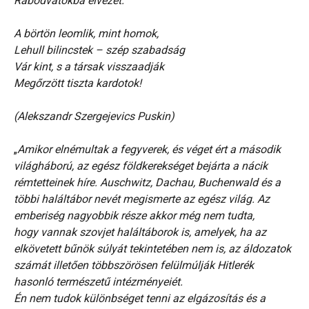
Rabodvatokba elvezet.
A börtön leomlik, mint homok,
Lehull bilincstek – szép szabadság
Vár kint, s a társak visszaadják
Megőrzött tiszta kardotok!
(Alekszandr Szergejevics Puskin)
„
Amikor elnémultak a fegyverek, és véget ért a második
világháború, az egész földkerekséget bejárta a nácik
rémtetteinek híre. Auschwitz, Dachau, Buchenwald és a
többi haláltábor nevét megismerte az egész világ. Az
emberiség nagyobbik része akkor még nem tudta,
hogy
vannak szovjet haláltáborok is, amelyek, ha az
elkövetett bűnök súlyát tekintetében nem is, az áldozatok
számát illetően többszörösen felülmúlják Hitlerék
hasonló természetű intézményeiét.
Én nem tudok különbséget tenni az elgázosítás és a