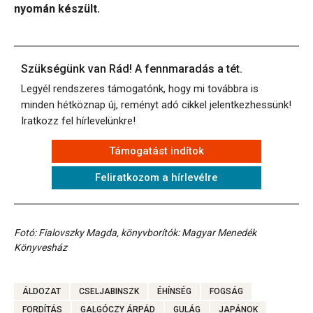
nyomán készült.
Szükségünk van Rád! A fennmaradás a tét.
Legyél rendszeres támogatónk, hogy mi továbbra is
minden hétköznap új, reményt adó cikkel jelentkezhessünk!
Iratkozz fel hírlevelünkre!
Támogatást indítok
Feliratkozom a hírlevélre
Fotó: Fialovszky Magda, könyvborítók: Magyar Menedék
Könyvesház
ÁLDOZAT
CSELJABINSZK
ÉHÍNSÉG
FOGSÁG
FORDÍTÁS
GALGÓCZY ÁRPÁD
GULÁG
JAPÁNOK