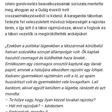
isteni gondviselés beavatkozásainak sorozata mentette
meg, ahogyan az a Gulág éveiről írott
visszaemlékezéseiből is kiderül. A karagandai táborban
fedezte fel veleszületett művészi képességét a rajzolás
terén, s így lett ő a tábor rajzművésze, akivel a foglyok és
a tábori vezetők is megörökíttették arcképüket.
„
Ezekben a politikai lágerekben a létszámnak körülbelül
hatvan százaléka szovjet állampolgár volt. Ők kaptak
hazulról csomagot és küldhettek haza levelet…
Emlékszem egy csomagos orosztól kaptunk egy darab
papírt, aminek a hátuljára elkezdtem rajzolni egy lófejet.
Kedvenc gyermekkori rajztémám volt a ló, az apám
huszártiszt volt és gyermekként vele lovagoltam. Lali
barátom, akivel együtt kerültem a lágerbe, ránézett és azt
mondta:
– Te hülye vagy, hogy ilyen kézzel lovakat rajzolsz?
– Hát mit rajzoljak? – kérdeztem.
– Embereket!- mondta ő.