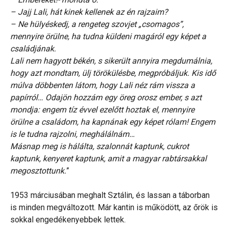
– Jajj Lali, hát kinek kellenek az én rajzaim?
– Ne hülyéskedj, a rengeteg szovjet „csomagos”,
mennyire örülne, ha tudna küldeni magáról egy képet a
családjának.
Lali nem hagyott békén, s sikerült annyira megdumálnia,
hogy azt mondtam, ülj törökülésbe, megpróbáljuk. Kis idő
múlva döbbenten látom, hogy Lali néz rám vissza a
papírról… Odajön hozzám egy öreg orosz ember, s azt
mondja: engem tíz évvel ezelőtt hoztak el, mennyire
örülne a családom, ha kapnának egy képet rólam! Engem
is le tudna rajzolni, meghálálnám…
Másnap meg is hálálta, szalonnát kaptunk, cukrot
kaptunk, kenyeret kaptunk, amit a magyar rabtársakkal
megosztottunk.
”
1953 márciusában meghalt Sztálin, és lassan a táborban
is minden megváltozott. Már kantin is működött, az őrök is
sokkal engedékenyebbek lettek.