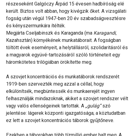
részeseként Galgóczy Árpád 15 évesen hadbíróság elé
került. Biztos volt abban, hogy kivégzik őket. A vizsgálati
fogság után végül 1947-ben 20 év szabadságvesztésre
és kényszermunkára ítélték.
Megjárta Cseljabinszk és Karaganda (ma
Karagandi
,
Kazahsztán) környékének munkatáborait. A fogságban
töltött évek eseményeit, a helytállásról, szolidaritásról és
a magyarok együvé-tartozásáról szóló történeteit egy
háromkötetes trilógiában örökítette meg.
A szovjet koncentrációs és munkatáborok rendszerét
1919-ben szervezték meg azzal a céllal, hogy
elkülönítsék, megbüntessék és munkaerejét ingyen
felhasználják mindazoknak, akiket a szovjet rendszer vélt
vagy valós ellenségeinek tartottak. A
„gulág”
szó
jelentése: lágerek központi igazgatósága; a köztudatban
ez lett a szovjet koncentrációs táborok gyűjtőneve.
Ezekben a táborokban több tízmillió ember halt meg. A