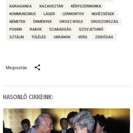
KARAGANDA
KAZAHSZTÁN
KÉNYSZERMUNKA
KOMMUNIZMUS
LÁGER
LERMONTOV
NEHÉZSÉGEK
NÉMETEK
ÖRMÉNYEK
OROSZ NYELV
OROSZORSZÁG
PUSKIN
RABOK
SZABADSÁG
SZOVJETUNIÓ
SZTÁLIN
TÚLÉLÉS
UKRÁNOK
VERS
ZSIDÓSÁG
Megosztás:
HASONLÓ CIKKEINK: