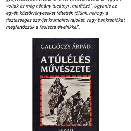
voltak és még néhány tucatnyi „maffiózó”. Ugyanis az
egyéb köztörvényeseket féltették tőlünk, nehogy a
tisztességes szovjet krumplitolvajokat, vagy bankrablókat
megfertőzzük a fasiszta elveinkkel
”.