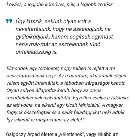
kovács, a legjobb kőműves, pék, a legjobb zenész…
Úgy látszik, nekünk olyan volt a
neveltetésünk, hogy ne áskálódjunk, ne
gyűlölködjünk, hanem segítsük egymást,
néha már-már az esztelennek tűnő
önfeláldozásig is.
Elmondok egy történetet, hogy miben is rejlett a mi
összetartozásunk ereje. Az a barátom, akit annak idején
velem együtt internáltak, a táborban sárgaságot kapott.
Olyan súlyos állapotba került, hogy az orvos
menthetetlennek nyilvánította. Egyetlen esélye a túlélésre
az lett volna, ha sikerül egy kicsit felhizlalni. A magyar
foglyok összefogtak és a saját fejadagjukat neki adták.
Így sikerült is megmenteni az életét.
”
Galgóczy Árpád életét a „véletlenek”, vagy inkább az