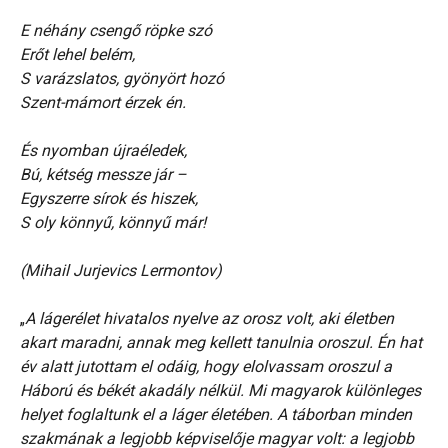
E néhány csengő röpke szó
Erőt lehel belém,
S varázslatos, gyönyört hozó
Szent-mámort érzek én.
És nyomban újraéledek,
Bú, kétség messze jár –
Egyszerre sírok és hiszek,
S oly könnyű, könnyű már!
(Mihail Jurjevics Lermontov)
„
A lágerélet hivatalos nyelve az orosz volt, aki életben
akart maradni, annak meg kellett tanulnia oroszul. Én hat
év alatt jutottam el odáig, hogy elolvassam oroszul a
Háború és békét akadály nélkül. Mi magyarok különleges
helyet foglaltunk el a láger életében. A táborban minden
szakmának a legjobb képviselője magyar volt: a legjobb