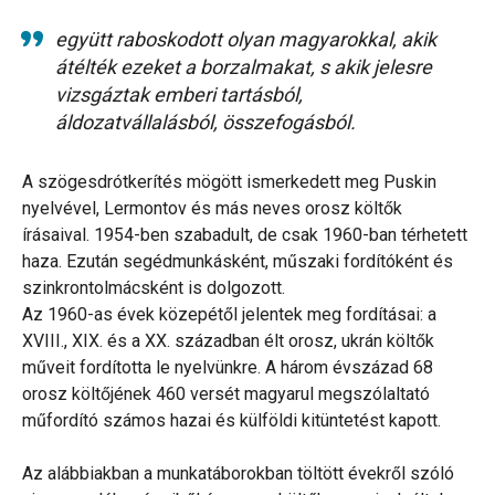
együtt raboskodott olyan magyarokkal, akik
átélték ezeket a borzalmakat, s akik jelesre
vizsgáztak emberi tartásból,
áldozatvállalásból, összefogásból.
A szögesdrótkerítés mögött ismerkedett meg Puskin
nyelvével, Lermontov és más neves orosz költők
írásaival. 1954-ben szabadult, de csak 1960-ban térhetett
haza. Ezután segédmunkásként, műszaki fordítóként és
szinkrontolmácsként is dolgozott.
Az 1960-as évek közepétől jelentek meg fordításai: a
XVIII., XIX. és a XX. században élt orosz, ukrán költők
műveit fordította le nyelvünkre. A három évszázad 68
orosz költőjének 460 versét magyarul megszólaltató
műfordító számos hazai és külföldi kitüntetést kapott.
Az alábbiakban a munkatáborokban töltött évekről szóló