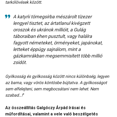
tarkólövések között.
A katyńi tömegsírba mészárolt tízezer
lengyel tisztet, az ártatlanul kivégzett
oroszok és ukránok millióit, a Gulág
táboraiban éhen pusztult, vagy halálra
fagyott németeket, örményeket, japánokat,
letteket éppúgy sajnálom, mint a
gázkamrákban megsemmisített több millió
zsidót.
Gyilkosság és gyilkosság között nincs különbség, legyen
az barna, vagy vörös köntösbe bújtatva. A gyilkosságot
sem elfelejteni, sem megbocsátani nem lehet. Nem
szabad…!
”
Az összeállítás Galgóczy Árpád írásai és
műfordításai, valamint a vele való beszélgetés