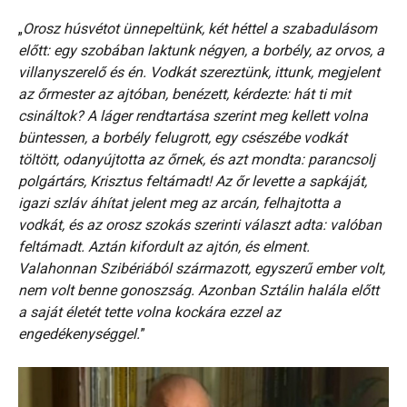
„
Orosz húsvétot ünnepeltünk, két héttel a szabadulásom
előtt: egy szobában laktunk négyen, a borbély, az orvos, a
villanyszerelő és én. Vodkát szereztünk, ittunk, megjelent
az őrmester az ajtóban, benézett, kérdezte: hát ti mit
csináltok? A láger rendtartása szerint meg kellett volna
büntessen, a borbély felugrott, egy csészébe vodkát
töltött, odanyújtotta az őrnek, és azt mondta: parancsolj
polgártárs, Krisztus feltámadt! Az őr levette a sapkáját,
igazi szláv áhítat jelent meg az arcán, felhajtotta a
vodkát, és az orosz szokás szerinti választ adta: valóban
feltámadt. Aztán kifordult az ajtón, és elment.
Valahonnan Szibériából származott, egyszerű ember volt,
nem volt benne gonoszság. Azonban Sztálin halála előtt
a saját életét tette volna kockára ezzel az
engedékenységgel.
”