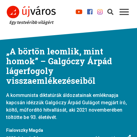
Egy testvéribb világért
„A börtön leomlik, mint
homok” – Galgóczy Árpád
lágerfogoly
visszaemlékezéseiből
A kommunista diktatúrák áldozatainak emléknapja
kapcsán idézzük Galgóczy Árpád Gulágot megjárt író,
költő, műfordító hitvallását, aki 2021 novemberében
töltötte be 93. életévét.
Fialovszky Magda