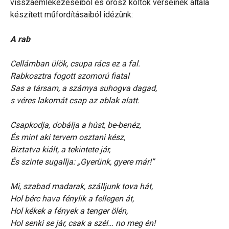
visszaemlékezéseiből és orosz költők verseinek általa
készített műfordításaiból idézünk:
A rab
Cellámban ülök, csupa rács ez a fal.
Rabkosztra fogott szomorú fiatal
Sas a társam, a szárnya suhogva dagad,
s véres lakomát csap az ablak alatt.
Csapkodja, dobálja a húst, be-benéz,
És mint aki tervem osztani kész,
Biztatva kiált, a tekintete jár,
És szinte sugallja: „Gyerünk, gyere már!”
Mi, szabad madarak, szálljunk tova hát,
Hol bérc hava fénylik a fellegen át,
Hol kékek a fények a tenger ölén,
Hol senki se jár, csak a szél… no meg én!