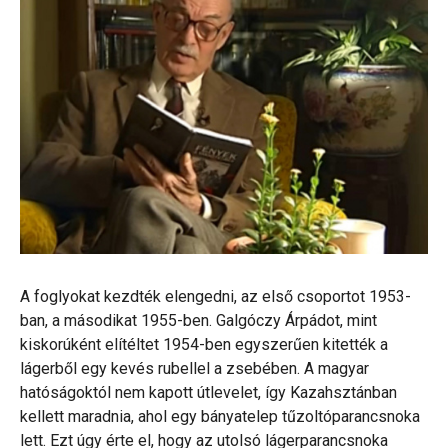
A foglyokat kezdték elengedni, az első csoportot 1953-
ban, a másodikat 1955-ben. Galgóczy Árpádot, mint
kiskorúként elítéltet 1954-ben egyszerűen kitették a
lágerből egy kevés rubellel a zsebében. A magyar
hatóságoktól nem kapott útlevelet, így Kazahsztánban
kellett maradnia, ahol egy bányatelep tűzoltóparancsnoka
lett. Ezt úgy érte el, hogy az utolsó lágerparancsnoka