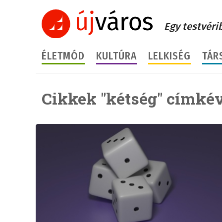
Egy testvéri
ÉLETMÓD
KULTÚRA
LELKISÉG
TÁR
Cikkek "kétség" címkév