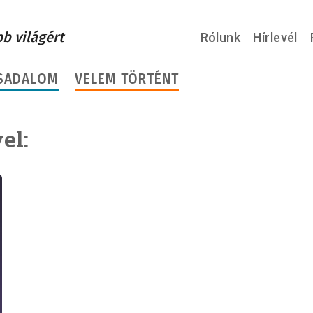
bb világért
Rólunk
Hírlevél
SADALOM
VELEM TÖRTÉNT
el: