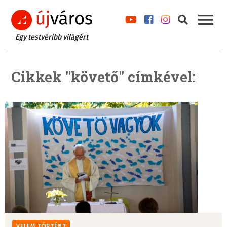
Egy testvéribb világért
Cikkek "követő" címkével:
VELEM TÖRTÉNT