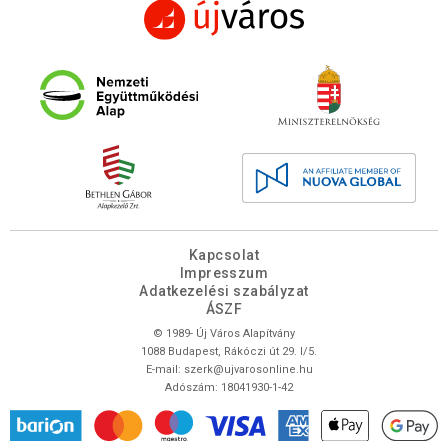
Kapcsolat
Impresszum
Adatkezelési szabályzat
ÁSZF
© 1989- Új Város Alapítvány
1088 Budapest, Rákóczi út 29. I/5.
E-mail:
szerk@ujvarosonline.hu
Adószám: 18041930-1-42