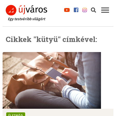
Egy testvéribb világért
Cikkek "kütyü" címkével:
ÉLETMÓD