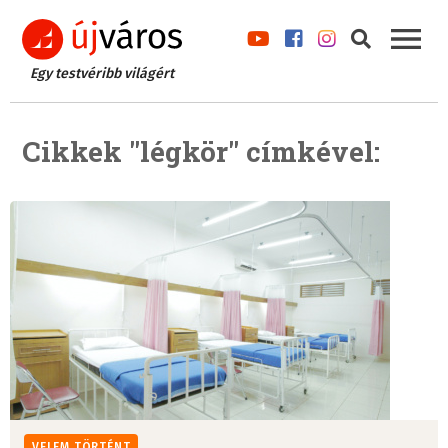
Egy testvéribb világért
Cikkek "légkör" címkével:
VELEM TÖRTÉNT