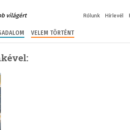
bb világért
Rólunk
Hírlevél
SADALOM
VELEM TÖRTÉNT
kével: