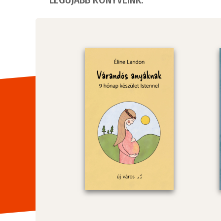
LEGÚJABB KÖNYVEINK: