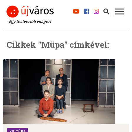
Egy testvéribb világért
Cikkek "Müpa" címkével:
KULTÚRA