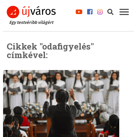
Egy testvéribb világért
Cikkek "odafigyelés"
címkével: