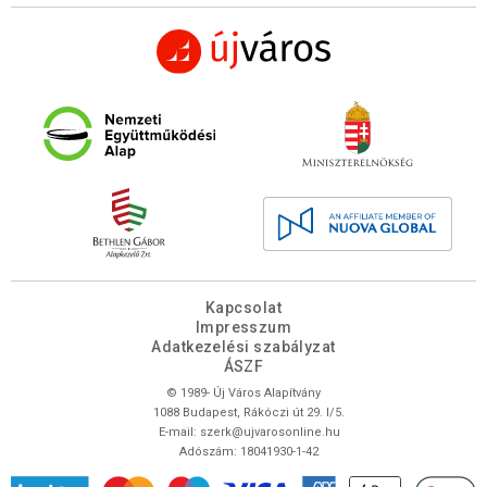
Kapcsolat
Impresszum
Adatkezelési szabályzat
ÁSZF
© 1989- Új Város Alapítvány
1088 Budapest, Rákóczi út 29. I/5.
E-mail:
szerk@ujvarosonline.hu
Adószám: 18041930-1-42