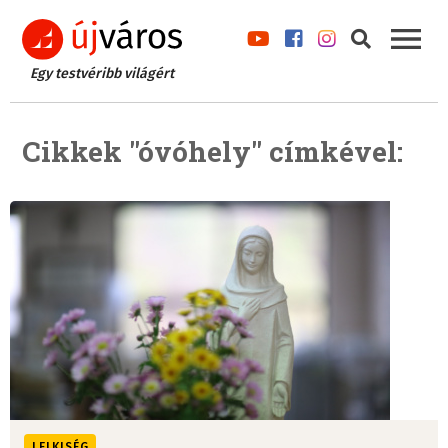
Egy testvéribb világért
Cikkek "óvóhely" címkével:
LELKISÉG