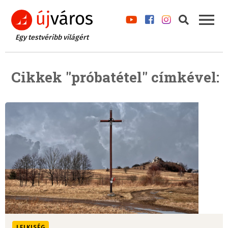
Egy testvéribb világért
Cikkek "próbatétel" címkével:
LELKISÉG