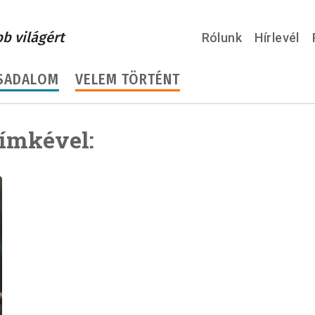
bb világért
Rólunk
Hírlevél
SADALOM
VELEM TÖRTÉNT
címkével: