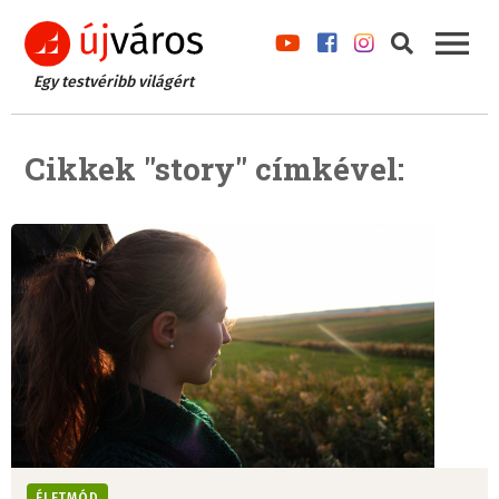
Egy testvéribb világért
Cikkek "story" címkével:
ÉLETMÓD