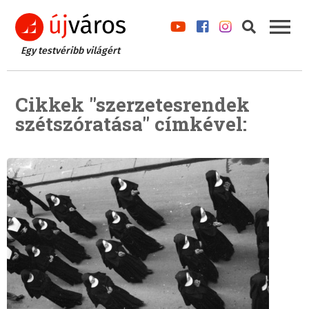
Egy testvéribb világért
Cikkek "szerzetesrendek
szétszóratása" címkével: