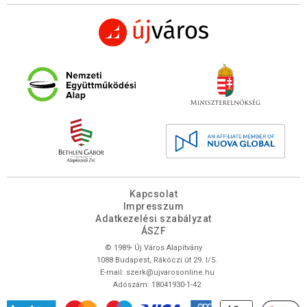
Kapcsolat
Impresszum
Adatkezelési szabályzat
ÁSZF
© 1989- Új Város Alapítvány
1088 Budapest, Rákóczi út 29. I/5.
E-mail:
szerk@ujvarosonline.hu
Adószám: 18041930-1-42