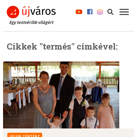
Egy testvéribb világért
Cikkek "termés" címkével:
VELEM TÖRTÉNT