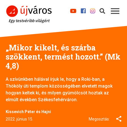
Egy testvéribb világért
„Mikor kikelt, és szárba
szökkent, termést hozott.” (Mk
4,8)
A szívünkben hálával írjuk le, hogy a Roki-ban, a
Thököly úti templom közösségében elvetett magok
hogyan keltek ki, és milyen gyümölcsöt hoztak az
elmúlt években Székesfehérváron.
Kissevich Péter és Hajni
2022. június 15.
Megosztás: