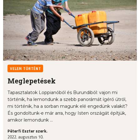
VELEM TÖRTÉNT
Meglepetések
Tapasztalatok Loppianóból és Burundiból: vajon mi
történik, ha lemondunk a szebb panorámát ígérő útról,
mi történik, ha a sorban magunk elé engedünk valakit?
És gondoltunk-e már arra, hogy Isten országát építjük,
amikor lemondunk ...
Péterfi Eszter szerk.
2022. augusztus 10.