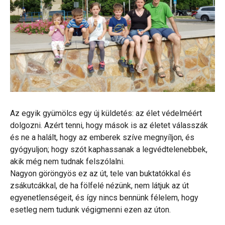
Az egyik gyümölcs egy új küldetés: az élet védelméért
dolgozni. Azért tenni, hogy mások is az életet válasszák
és ne a halált, hogy az emberek szíve megnyíljon, és
gyógyuljon; hogy szót kaphassanak a legvédtelenebbek,
akik még nem tudnak felszólalni.
Nagyon göröngyös ez az út, tele van buktatókkal és
zsákutcákkal, de ha fölfelé nézünk, nem látjuk az út
egyenetlenségeit, és így nincs bennünk félelem, hogy
esetleg nem tudunk végigmenni ezen az úton.