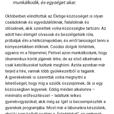
munkálkodik, és egységet akar.
Októberben elindítottuk az Életige közösséget is olyan
családoknak és egyedülállóknak, fiataloknak és
időseknek, akik szerettek volna közösségbe tartozni. Az
adott havi életigét olvassuk és beszélgetünk róla,
próbáljuk élni a hétköznapokban, és erről tanúságot tenni a
környezetükben élőknek. Csodás dolgok történtek,
ugyanis mi a férjemmel, Petivel azon munkálkodunk, hogy
ökumenikus körök jöjjenek létre, de az első alkalmakra
csak katolikusokat tudtunk meghívni. Azóta azonban már
terjed a híre, vannak több gyülekezetből is tagjaink.
A gyerekeknek is szerettük volna megnyitni a
lehetőséget, hogy míg a szülők összejönnek, ők is egy
közösségben legyenek. Eddig minden alkalomra –
minimális erőfeszítéssel – találtunk lelkes
gyerekvigyázókat, akik még az Igét is becsempészték a
gyerekek programjába. Most már a táborunkra készülünk,
ahol ki sem kellett osztani a „feladatokat”, az emberek