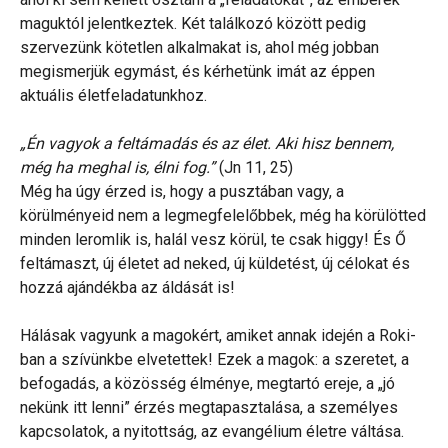
maguktól jelentkeztek. Két találkozó között pedig
szervezünk kötetlen alkalmakat is, ahol még jobban
megismerjük egymást, és kérhetünk imát az éppen
aktuális életfeladatunkhoz.
„Én vagyok a feltámadás és az élet. Aki hisz bennem,
még ha meghal is, élni fog.”
(Jn 11, 25)
Még ha úgy érzed is, hogy a pusztában vagy, a
körülményeid nem a legmegfelelőbbek, még ha körülötted
minden leromlik is, halál vesz körül, te csak higgy! És Ő
feltámaszt, új életet ad neked, új küldetést, új célokat és
hozzá ajándékba az áldását is!
Hálásak vagyunk a magokért, amiket annak idején a Roki-
ban a szívünkbe elvetettek! Ezek a magok: a szeretet, a
befogadás, a közösség élménye, megtartó ereje, a „jó
nekünk itt lenni” érzés megtapasztalása, a személyes
kapcsolatok, a nyitottság, az evangélium életre váltása.