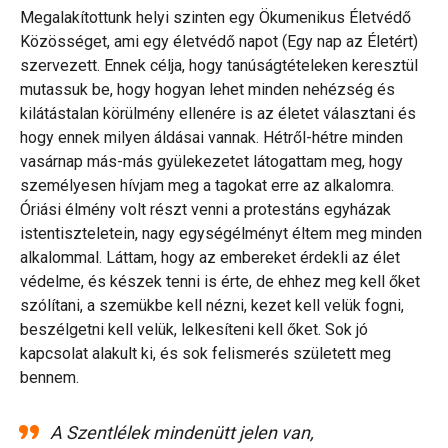
Megalakítottunk helyi szinten egy Ökumenikus Életvédő
Közösséget, ami egy életvédő napot (Egy nap az Életért)
szervezett. Ennek célja, hogy tanúságtételeken keresztül
mutassuk be, hogy hogyan lehet minden nehézség és
kilátástalan körülmény ellenére is az életet választani és
hogy ennek milyen áldásai vannak. Hétről-hétre minden
vasárnap más-más gyülekezetet látogattam meg, hogy
személyesen hívjam meg a tagokat erre az alkalomra.
Óriási élmény volt részt venni a protestáns egyházak
istentiszteletein, nagy egységélményt éltem meg minden
alkalommal. Láttam, hogy az embereket érdekli az élet
védelme, és készek tenni is érte, de ehhez meg kell őket
szólítani, a szemükbe kell nézni, kezet kell velük fogni,
beszélgetni kell velük, lelkesíteni kell őket. Sok jó
kapcsolat alakult ki, és sok felismerés született meg
bennem.
A Szentlélek mindenütt jelen van,