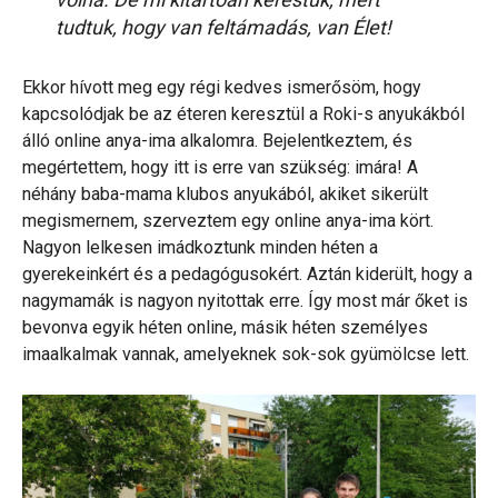
tudtuk, hogy van feltámadás, van Élet!
Ekkor hívott meg egy régi kedves ismerősöm, hogy
kapcsolódjak be az éteren keresztül a Roki-s anyukákból
álló online anya-ima alkalomra. Bejelentkeztem, és
megértettem, hogy itt is erre van szükség: imára! A
néhány baba-mama klubos anyukából, akiket sikerült
megismernem, szerveztem egy online anya-ima kört.
Nagyon lelkesen imádkoztunk minden héten a
gyerekeinkért és a pedagógusokért. Aztán kiderült, hogy a
nagymamák is nagyon nyitottak erre. Így most már őket is
bevonva egyik héten online, másik héten személyes
imaalkalmak vannak, amelyeknek sok-sok gyümölcse lett.