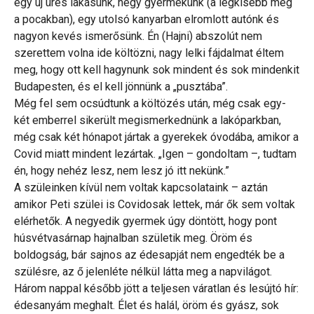
egy új üres lakásunk, négy gyermekünk (a legkisebb még
a pocakban), egy utolsó kanyarban elromlott autónk és
nagyon kevés ismerősünk. Én (Hajni) abszolút nem
szerettem volna ide költözni, nagy lelki fájdalmat éltem
meg, hogy ott kell hagynunk sok mindent és sok mindenkit
Budapesten, és el kell jönnünk a „pusztába”.
Még fel sem ocsúdtunk a költözés után, még csak egy-
két emberrel sikerült megismerkednünk a lakóparkban,
még csak két hónapot jártak a gyerekek óvodába, amikor a
Covid miatt mindent lezártak. „Igen – gondoltam –, tudtam
én, hogy nehéz lesz, nem lesz jó itt nekünk.”
A szüleinken kívül nem voltak kapcsolataink – aztán
amikor Peti szülei is Covidosak lettek, már ők sem voltak
elérhetők. A negyedik gyermek úgy döntött, hogy pont
húsvétvasárnap hajnalban születik meg. Öröm és
boldogság, bár sajnos az édesapját nem engedték be a
szülésre, az ő jelenléte nélkül látta meg a napvilágot.
Három nappal később jött a teljesen váratlan és lesújtó hír:
édesanyám meghalt. Élet és halál, öröm és gyász, sok