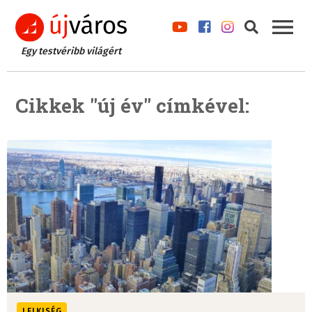
Egy testvéribb világért
Cikkek "új év" címkével:
LELKISÉG