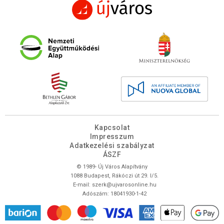
Kapcsolat
Impresszum
Adatkezelési szabályzat
ÁSZF
© 1989- Új Város Alapítvány
1088 Budapest, Rákóczi út 29. I/5.
E-mail:
szerk@ujvarosonline.hu
Adószám: 18041930-1-42